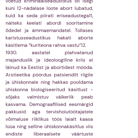
võetud kriminaalseadustikus oli isegi 
kuni 12-nädalase loote abort lubatud, 
kuid ka seda piirati eriseadustega11, 
näiteks keelati abordi sooritamine 
õdedel ja ämmaemandatel. Tollases 
karistusseadustikus hakati aborte 
käsitlema “kuriteona rahva vastu”12. 
1930. aastatel plahvatanud 
majanduslik ja ideoloogiline kriis ei 
läinud ka Eestist ja abortidest mööda. 
Arstieetika pöördus patsiendilt riigile 
ja ühiskonnale ning hakkas pooldama 
ühiskonna biologiseeritud käsitlust - 
sõjaks valmistuv väikeriik peab 
kasvama. Demograafilised eesmärgid 
pakkusid aga tervishoiutöötajatele 
võimaluse riiklikus töös laialt kaasa 
lüüa ning selline ühiskonnakäsitlus viis 
endiste liberaalsete väärtuste 