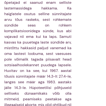
õpetajad ei saanud enam selliste 
lastemassidega hakkama. Ka 
haiglatele osutus selline sünnitajate 
arvu tõus raskeks, sest rohkemate 
sündide seas on rohkem 
komplikatsioonidega sünde, kus abi 
vajavad nii ema kui ka laps. Samuti 
kasvas ka puuetega laste sündide arv, 
mistõttu hakkasid paljud vanemad ka 
oma lastest loobuma, sest vaesuses 
pole võimalik tagada piisavalt head 
sotsiaalhoolekannet puudega lapsele. 
Huvitav on ka see, kui 1967. aastal 
tõusis sünnitajate määr 14.3-lt 27.4-le, 
langes see määr aga 1983. aastaks 
jälle 14.3-le. Hüpoteetilisi põhjuseid 
selliseks dünaamikaks võib olla 
mitmeid, peamiseks peetakse aga 
illegaalseid aborte, mis olid ohtlikud nii 