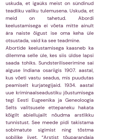
uskuda, et igaüks meist on sündinud 
teadliku valiku tulemusena. Uskuda, et 
meid on tahetud. Abordi 
keelustamisega ei võeta mitte ainult 
ära naiste õigust ise oma keha üle 
otsustada, vaid ka see teadmine. 
Abortide keelustamisega kaasneb ka 
dilemma selle üle, kes siis üldse lapsi 
saada tohiks. Sundsteriliseerimine sai 
alguse Indiana osariigis 1907. aastal, 
kus võeti vastu seadus, mis puudutas 
peamiselt kurjategijaid. 1934. aastal 
uue kriminaalseadustiku jõustumisega 
tegi Eesti Eugeenika ja Geneoloogia 
Selts valitsusele ettepaneku hakata 
kõigilt abiellujailt nõudma arstlikku 
tunnistust. See meede pidi takistama 
sobimatute sigimist ning tõstma 
sobilike iivet. “Arstist tõuparandaja 