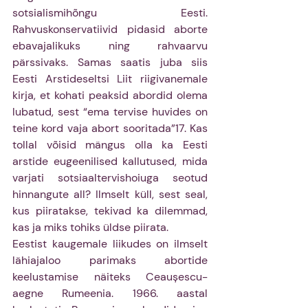
sotsialismihõngu Eesti. 
Rahvuskonservatiivid pidasid aborte 
ebavajalikuks ning rahvaarvu 
pärssivaks. Samas saatis juba siis 
Eesti Arstideseltsi Liit riigivanemale 
kirja, et kohati peaksid abordid olema 
lubatud, sest “ema tervise huvides on 
teine kord vaja abort sooritada”17. Kas 
tollal võisid mängus olla ka Eesti 
arstide eugeenilised kallutused, mida 
varjati sotsiaaltervishoiuga seotud 
hinnangute all? Ilmselt küll, sest seal, 
kus piiratakse, tekivad ka dilemmad, 
kas ja miks tohiks üldse piirata. 
Eestist kaugemale liikudes on ilmselt 
lähiajaloo parimaks abortide 
keelustamise näiteks Ceaușescu-
aegne Rumeenia. 1966. aastal 