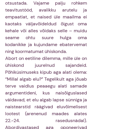
otsustada. Vajame palju rohkem 
teavitustööd, avalikku arutelu ja 
empaatiat, et naised üle maailma ei 
kaotaks väljavõideldud õigust oma 
kehale või alles võidaks selle – muidu 
seame ohtu suure hulga oma 
kodanikke ja kujundame ebatervemat 
ning koormatumat ühiskonda.
Abort on eetiline dilemma, mille üle on 
ühiskond juurelnud sajandeid. 
Põhiküsimuseks kipub aga alati olema: 
“Millal algab elu?” Tegelikult aga jõuab 
terve vaidlus peaaegu alati samade 
argumentideni, kus naisõiguslased 
väidavad, et elu algab lapse sünniga ja 
naistearstid räägivad eluvõimelisest 
lootest (arenenud maades alates 
22.-24. rasedusnädal). 
Abordivastased aga oponeerivad 