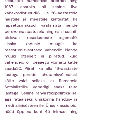
keelustati Rumeenias abordid ning 
1967. aastaks oli sealne iive 
kahekordistunud18. Üle 26-aastastele 
naistele ja meestele kehtestati ka 
lapsetusmaksud, vaatamata nende 
perekonnastaatusele ning naisi sunniti 
pidevalt rasedusteste tegema19. 
Lisaks kadusid müügilt ka 
rasestumisvastased vahendid. Nende 
müüki otseselt ei piiratud, kuid 
vahendeid oli peaaegu võimatu kätte 
saada20. Piirati ka alla 16-aastaste 
lastega perede lahutamisvõimalusi, 
kõike vaid selleks, et Rumeenia 
Sotsialistliku Vabariigi saaks täita 
lastega. Selline rahvastikupoliitika sai 
aga fataalseks ühiskonna haridus- ja 
meditsiinisüsteemile. Ühes klassis pidi 
nüüd õppima kuni 45 inimest ning 