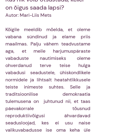
on õigus saada lapsi? 
Autor: Mari-Liis Mets
Kõigile meeldib mõelda, et oleme 
vabana sündinud ja elame priis 
maailmas. Palju vähem teadvustame 
aga, et meile harjumuspäraste 
vabaduste nautimiseks oleme 
ohverdanud terve teise hulga 
vabadusi seadustele, ühiskondlikele 
normidele ja lihtsalt heatahtlikkusele 
teiste inimeste suhtes. Selle ja 
traditsioonilise demokraatia 
tulemusena on  juhtunud nii, et taas 
päevakorrale tõusnud 
reproduktiivõigusi ähvardavad 
seadusloojad, kes ei usu naise 
valikuvabadusse ise oma keha üle 