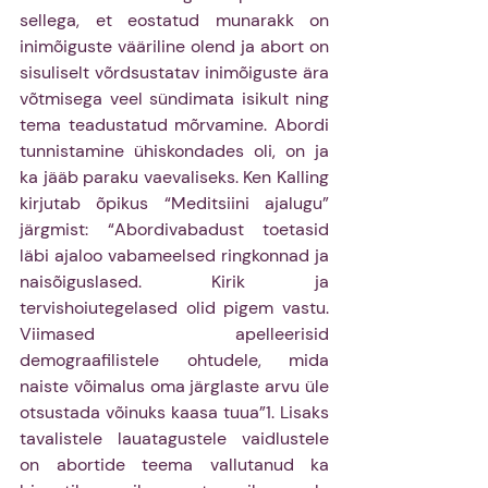
sellega, et eostatud munarakk on 
inimõiguste vääriline olend ja abort on 
sisuliselt võrdsustatav inimõiguste ära 
võtmisega veel sündimata isikult ning 
tema teadustatud mõrvamine. Abordi 
tunnistamine ühiskondades oli, on ja 
ka jääb paraku vaevaliseks. Ken Kalling 
kirjutab õpikus “Meditsiini ajalugu” 
järgmist: “Abordivabadust toetasid 
läbi ajaloo vabameelsed ringkonnad ja 
naisõiguslased. Kirik ja 
tervishoiutegelased olid pigem vastu. 
Viimased apelleerisid 
demograafilistele ohtudele, mida 
naiste võimalus oma järglaste arvu üle 
otsustada võinuks kaasa tuua”1. Lisaks 
tavalistele lauatagustele vaidlustele 
on abortide teema vallutanud ka 