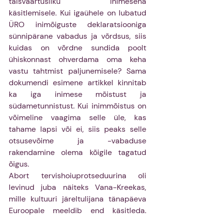
täisväärtusliku inimesena 
käsitlemisele. Kui igaühele on lubatud 
ÜRO inimõiguste deklaratsiooniga 
sünnipärane vabadus ja võrdsus, siis 
kuidas on võrdne sundida poolt 
ühiskonnast ohverdama oma keha 
vastu tahtmist paljunemisele? Sama 
dokumendi esimene artikkel kinnitab 
ka iga inimese mõistust ja 
südametunnistust. Kui inimmõistus on 
võimeline vaagima selle üle, kas 
tahame lapsi või ei, siis peaks selle 
otsusevõime ja -vabaduse 
rakendamine olema kõigile tagatud 
õigus.
Abort tervishoiuprotseduurina oli 
levinud juba näiteks Vana-Kreekas, 
mille kultuuri järeltulijana tänapäeva 
Euroopale meeldib end käsitleda. 