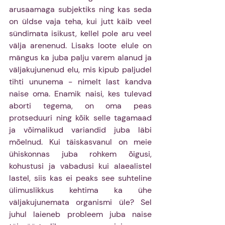
arusaamaga subjektiks ning kas seda 
on üldse vaja teha, kui jutt käib veel 
sündimata isikust, kellel pole aru veel 
välja arenenud. Lisaks loote elule on 
mängus ka juba palju varem alanud ja 
väljakujunenud elu, mis kipub paljudel 
tihti ununema - nimelt last kandva 
naise oma. Enamik naisi, kes tulevad 
aborti tegema, on oma peas 
protseduuri ning kõik selle tagamaad 
ja võimalikud variandid juba läbi 
mõelnud. Kui täiskasvanul on meie 
ühiskonnas juba rohkem õigusi, 
kohustusi ja vabadusi kui alaealistel 
lastel, siis kas ei peaks see suhteline 
ülimuslikkus kehtima ka ühe 
väljakujunemata organismi üle? Sel 
juhul laieneb probleem juba naise 