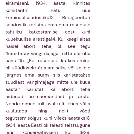
eiramiseni. 1934. aastal kinnitas 
Konstantin Päts uue 
kriminaalseadustiku13. Redigeeritud 
seadustik karistas ema oma raseduse 
tahtliku katkestamise eest kuni 
kuuekuulise arestiga14. Kui keegi aitas 
naisel aborti teha, oli see tegu 
“karistatav vangi­majaga mitte üle ühe 
aasta”15. „Kui ­raseduse katkestamine 
oli süüdlasele äriajamiseks, või sellele 
järgnes ema surm, siis karistatakse 
süüdlast ­vangimajaga mitte üle kuue 
aasta.“ Karistati ka aborti teha 
aidanud ämmaemandaid ja arste. 
Nende nimed tuli avalikult lehes välja 
kuulutada ning neilt võeti 
tegutsemisõigus kuni viieks aastaks16. 
1934. aasta Eesti oli täiesti teistsugune 
ning konservatiivsem kui 1929. 