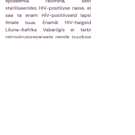
epideemia ravimina, sest 
steriliseerides HIV-positiivse naise, ei 
saa ta enam HIV-positiivseid lapsi 
ilmale tuua. Enamik HIV-haigeid 
Lõuna-Aafrika Vabariigis ei tarbi 
retroviiruspreparaate nende puuduse 
tõttu, mille pärast on enamiku HIV-ga 
sünnitajate lapsed ka haiged. Lõuna-
Aafrika Vabariigi suurimates 
provintsides Gauteng ja Kwa-Zulu 
Natal on aastatel 2002–2015 
sundsteriliseeritud 48 aafriklannat. 
Põhjuseid selleks on mitmeid, kuid 
peamiseks peetakse HIV-positiivse 
staatust. Põhiliselt steriliseeritakse 
naisi peatamaks HI-viiruse ülekannet 
emalt lapsele. Kuigi Lõuna-Aafrika 
Vabariigis on nõusolekuta 
steriliseerimine seadusevastane, 