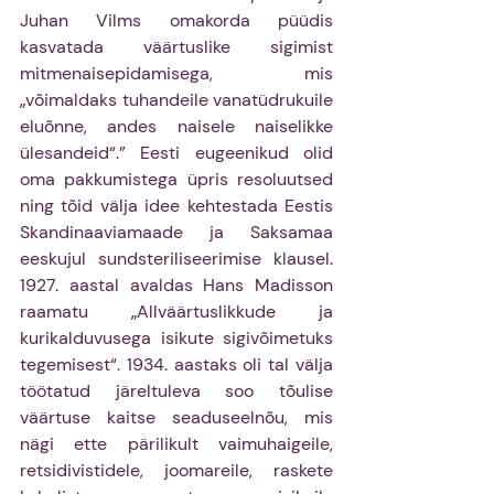
Juhan Vilms omakorda püüdis 
kasvatada väärtuslike sigimist 
mitmenaisepidamisega, mis 
„võimaldaks tuhandeile vanatüdrukuile 
eluõnne, andes naisele naiselikke 
ülesandeid“.” Eesti eugeenikud olid 
oma pakkumistega üpris resoluutsed 
ning tõid välja idee kehtestada Eestis 
Skandinaaviamaade ja Saksamaa 
eeskujul sundsteriliseerimise klausel. 
1927. aastal avaldas Hans Madisson 
raamatu „Allväärtuslikkude ja 
kurikalduvusega isikute sigivõimetuks 
tegemisest“. 1934. aastaks oli tal välja 
töötatud järeltuleva soo tõulise 
väärtuse kaitse seaduseelnõu, mis 
nägi ette pärilikult vaimuhaigeile, 
retsidivistidele, joomareile, raskete 