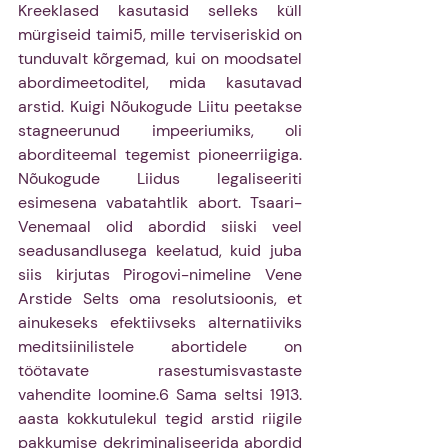
Kreeklased kasutasid selleks küll 
mürgiseid taimi5, mille terviseriskid on 
tunduvalt kõrgemad, kui on moodsatel 
abordimeetoditel, mida kasutavad 
arstid. Kuigi Nõukogude Liitu peetakse 
stagneerunud impeeriumiks, oli 
aborditeemal tegemist pioneerriigiga. 
Nõukogude Liidus legaliseeriti 
esimesena vabatahtlik abort. Tsaari-
Venemaal olid abordid siiski veel 
seadusandlusega keelatud, kuid juba 
siis kirjutas Pirogovi-nimeline Vene 
Arstide Selts oma resolutsioonis, et 
ainukeseks efektiivseks alternatiiviks 
meditsiinilistele abortidele on 
töötavate rasestumisvastaste 
vahendite loomine.6 Sama seltsi 1913. 
aasta kokkutulekul tegid arstid riigile 
pakkumise dekriminaliseerida abordid 