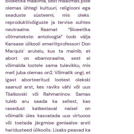
bioeetika maailma, sest maailmas pole 
olemas ühtegi kultuuri, religiooni ega 
seaduste süsteemi, mis oleks  
reproduktiivõiguste ja tervise suhtes 
neutraalne. Raamat “Bioeetika 
võtmetekste: antoloogia” toob välja 
Kansase ülikooli emeriitprofessori Don 
Marquis’ arutelu, kus ta mainib, et 
abort on ebamoraalne, sest ei 
võimalda lootele sama tulevikku, mis 
meil juba olemas on2. Võimalik ongi, et 
igast aborteeritud lootest olekski 
saanud arst, kes raviks vähi või uus 
Tšaikovski või Rahmaninov. Samas 
tuleb aru saada ka sellest, kas 
rasedust katkestaval naisel on 
võimalik üles kasvatada uus virtuoos 
või toetada järgmise geniaalse arsti 
haridusteed ülikoolis. Lisaks peavad ka 