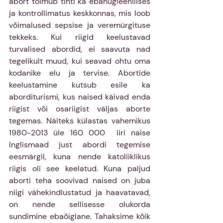
abort toimub tihti ka ebahügieenilises 
ja kontrollimatus keskkonnas, mis loob 
võimalused sepsise ja veremürgituse 
tekkeks. Kui riigid keelustavad 
turvalised abordid, ei saavuta nad 
tegelikult muud, kui seavad ohtu oma 
kodanike elu ja tervise. Abortide 
keelustamine kutsub esile ka 
aborditurismi, kus naised käivad enda 
riigist või osariigist väljas aborte 
tegemas. Näiteks külastas vahemikus 
1980-2013 üle 160 000  iiri naise 
Inglismaad just abordi tegemise 
eesmärgil, kuna nende katoliiklikus 
riigis oli see keelatud. Kuna paljud 
aborti teha soovivad naised on juba 
niigi vähekindlustatud ja haavatavad, 
on nende sellisesse olukorda 
sundimine ebaõiglane. Tahaksime kõik 