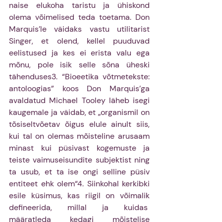
naise elukoha taristu ja ühiskond 
olema võimelised teda toetama. Don 
Marquis’le väidaks vastu utilitarist 
Singer, et olend, kellel puuduvad 
eelistused ja kes ei erista valu ega 
mõnu, pole isik selle sõna üheski 
tähenduses3. “Bioeetika võtmetekste: 
antoloogias” koos Don Marquis’ga 
avaldatud Michael Tooley läheb isegi 
kaugemale ja väidab, et „organismil on 
tõsiseltvõetav õigus elule ainult siis, 
kui tal on olemas mõisteline arusaam 
minast kui püsivast kogemuste ja 
teiste vaimuseisundite subjektist ning 
ta usub, et ta ise ongi selline püsiv 
entiteet ehk olem“4. Siinkohal kerkibki 
esile küsimus, kas riigil on võimalik 
defineerida, millal ja kuidas  
määratleda kedagi mõistelise 