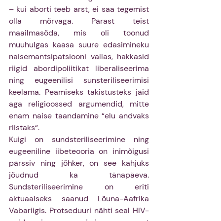
– kui aborti teeb arst, ei saa tegemist 
olla mõrvaga. Pärast teist 
maailmasõda, mis oli toonud 
muuhulgas kaasa suure edasimineku 
naisemantsipatsiooni vallas, hakkasid 
riigid abordipoliitikat liberaliseerima 
ning eugeenilisi sunsteriliseerimisi 
keelama. Peamiseks takistusteks jäid 
aga religioossed argumendid, mitte 
enam naise taandamine “elu andvaks 
riistaks“.
Kuigi on sundsteriliseerimine ning 
eugeeniline iibeteooria on inimõigusi 
pärssiv ning jõhker, on see kahjuks 
jõudnud ka tänapäeva. 
Sundsteriliseerimine on eriti 
aktuaalseks saanud Lõuna-Aafrika 
Vabariigis. Protseduuri nähti seal HIV-