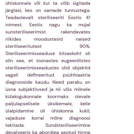
ühiskonnale või kui ta võib sigitada 
järglasi, kes on samade tunnustega. 
Teadaolevalt steriliseeriti Eestis 41 
inimest. Eestis nagu ka mujal 
sunsteriliseerimist rakendavates 
riikides moodustasid naised 
steriliseeritutest 90%. 
Steriliseerimisseaduse kitsaskoht oli 
siin see, et toonastes eugeenilistes 
steriliseerimisseadustes olid objektid 
sageli defineeritud psühhiaatria 
diagnooside kaudu. Need paraku on 
üsna subjektiivsed ja nii võis mõnele 
külakogukonnale koormaks olevale 
paljulapselisele üksikemale, kelle 
ülalpidamine oli ühiskonna kukil, 
vajaduse korral mõne diagnoosi 
tekitada. Sundsteriliseerimine 
devalveeris ka abordiga seotud hirme 