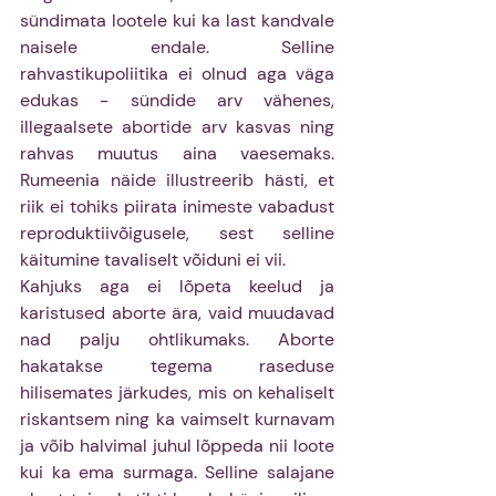
sündimata lootele kui ka last kandvale 
naisele endale. Selline 
rahvastikupoliitika ei olnud aga väga 
edukas - sündide arv vähenes, 
illegaalsete abortide arv kasvas ning 
rahvas muutus aina vaesemaks. 
Rumeenia näide illustreerib hästi, et 
riik ei tohiks piirata inimeste vabadust 
reproduktiivõigusele, sest selline 
käitumine tavaliselt võiduni ei vii. 
Kahjuks aga ei lõpeta keelud ja 
karistused aborte ära, vaid muudavad 
nad palju ohtlikumaks. Aborte 
hakatakse tegema raseduse 
hilisemates järkudes, mis on kehaliselt 
riskantsem ning ka vaimselt kurnavam 
ja võib halvimal juhul lõppeda nii loote 
kui ka ema surmaga. Selline salajane 