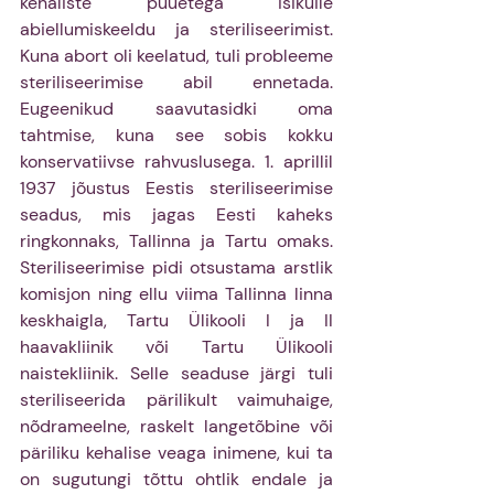
kehaliste puuetega isikuile 
abiellumiskeeldu ja steriliseerimist. 
Kuna abort oli keelatud, tuli probleeme 
steriliseerimise abil ennetada. 
Eugeenikud saavutasidki oma 
tahtmise, kuna see sobis kokku 
konservatiivse rahvuslusega. 1. aprillil 
1937 jõustus Eestis steriliseerimise 
seadus, mis jagas Eesti kaheks 
ringkonnaks, Tallinna ja Tartu omaks. 
Steriliseerimise pidi otsustama arstlik 
komisjon ning ellu viima Tallinna linna 
keskhaigla, Tartu Ülikooli I ja II 
haavakliinik või Tartu Ülikooli 
naistekliinik. Selle seaduse järgi tuli 
steriliseerida pärilikult vaimuhaige, 
nõdrameelne, raskelt langetõbine või 
päriliku kehalise veaga inimene, kui ta 
on sugutungi tõttu ohtlik endale ja 