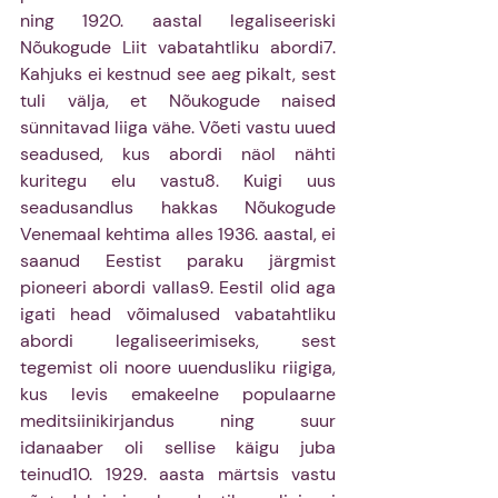
ning 1920. aastal legaliseeriski 
Nõukogude Liit vabatahtliku abordi7. 
Kahjuks ei kestnud see aeg pikalt, sest 
tuli välja, et Nõukogude naised 
sünnitavad liiga vähe. Võeti vastu uued 
seadused, kus abordi näol nähti 
kuritegu elu vastu8. Kuigi uus 
seadusandlus hakkas Nõukogude 
Venemaal kehtima alles 1936. aastal, ei 
saanud Eestist paraku järgmist 
pioneeri abordi vallas9. Eestil olid aga 
igati head võimalused vabatahtliku 
abordi legaliseerimiseks, sest 
tegemist oli noore uuendusliku riigiga, 
kus levis emakeelne populaarne 
meditsiinikirjandus ning suur 
idanaaber oli sellise käigu juba 
teinud10. 1929. aasta märtsis vastu 