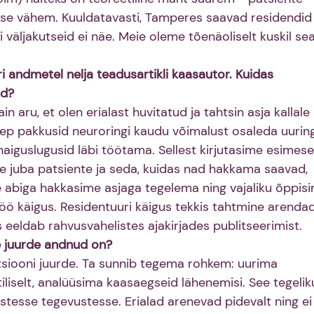
kse vähem. Kuuldatavasti, Tamperes saavad residendid 
i väljakutseid ei näe. Meie oleme tõenäoliselt kuskil sea
i andmetel nelja teadusartikli kaasautor. Kuidas 
id?
in aru, et olen erialast huvitatud ja tahtsin asja kallale 
sep pakkusid neuroringi kaudu võimalust osaleda uuring
haiguslugusid läbi töötama. Sellest kirjutasime esimese
ime juba patsiente ja seda, kuidas nad hakkama saavad, 
abiga hakkasime asjaga tegelema ning vajaliku õppisi
töö käigus. Residentuuri käigus tekkis tahtmine arenda
 eeldab rahvusvahelistes ajakirjades publitseerimist.
e juurde andnud on?
siooni juurde. Ta sunnib tegema rohkem: uurima 
liselt, analüüsima kaasaegseid lähenemisi. See tegeliku
stesse tegevustesse. Erialad arenevad pidevalt ning ei 