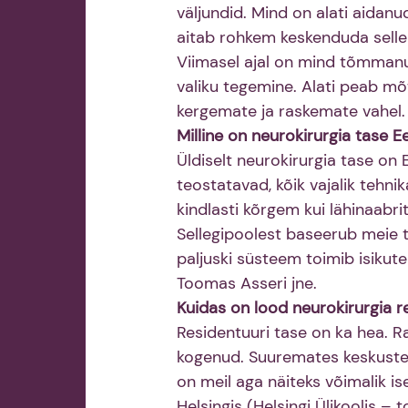
väljundid. Mind on alati aidanu
aitab rohkem keskenduda sellel
Viimasel ajal on mind tõmmanu
valiku tegemine. Alati peab mõ
kergemate ja raskemate vahel. 
Milline on neurokirurgia tase E
Üldiselt neurokirurgia tase on E
teostatavad, kõik vajalik tehn
kindlasti kõrgem kui lähinaabrit
Sellegipoolest baseerub meie töö
paljuski süsteem toimib isikute
Toomas Asseri jne.
Kuidas on lood neurokirurgia r
Residentuuri tase on ka hea. Ra
kogenud. Suuremates keskustes 
on meil aga näiteks võimalik is
Helsingis (Helsingi Ülikoolis –