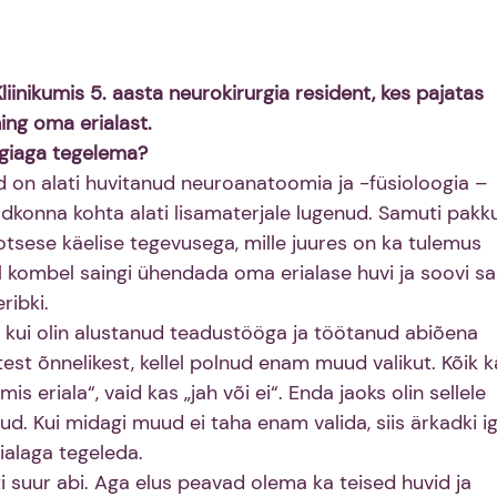
liinikumis 5. aasta neurokirurgia resident, kes pajatas 
ing oma erialast.
rgiaga tegelema? 
nd on alati huvitanud neuroanatoomia ja -füsioloogia – 
valdkonna kohta alati lisamaterjale lugenud. Samuti pakk
 otsese käelise tegevusega, mille juures on ka tulemus 
l kombel saingi ühendada oma erialase huvi ja soovi s
ribki.
s, kui olin alustanud teadustööga ja töötanud abiõena 
test õnnelikest, kellel polnud enam muud valikut. Kõik k
is eriala“, vaid kas „jah või ei“. Enda jaoks olin sellele 
d. Kui midagi muud ei taha enam valida, siis ärkadki ig
ialaga tegeleda.
i suur abi. Aga elus peavad olema ka teised huvid ja 