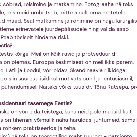
d sõbrad, reisimine ja matkamine. Fotograafia näiteks 
e, mis meid ümbritseb, mitte ainult oma mõtetele. 
d mäed. Seal matkamine ja ronimine on nagu kirurgilis
tleme erinevatele juurdepääsudele ning valida saab 
Peab tõsiselt hindama riski.
estis?
estis kõrge. Meil on kõik ravid ja protseduurid 
ika on olemas. Euroopa keskmisest on meil ikka parem, 
el Lätil ja Leedul; võrreldav  Skandinaavia riikidega.
 siin suuresti isiklikul motivatsioonil ja  entusiasmil; 
 pühendumisel. Näiteks võiks tuua dr. Tõnu Rätsepa, pro
esidentuuri tasemega Eestis?
ske on võrrelda teistega, kuna neid pole ma isiklikult 
on tihemini võimalik näha haruldasi juhtumeid, samal 
e rohkem praktiseerida ja teha.
 toim) näiteks on teoreetiline maht suurem - patsiente 