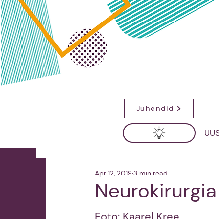
Juhendid
UUS
Apr 12, 2019
3 min read
Neurokirurgia
Foto: Kaarel Kree 