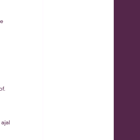
e 
f. 
ajal 