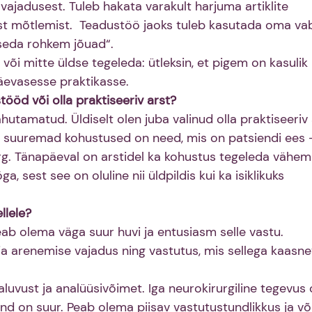
vajadusest. Tuleb hakata varakult harjuma artiklite 
ist mõtlemist.  Teadustöö jaoks tuleb kasutada oma va
seda rohkem jõuad“.
a või mitte üldse tegeleda: ütleksin, et pigem on kasulik 
evasesse praktikasse.
öd või olla praktiseeriv arst?
hutamatud. Üldiselt olen juba valinud olla praktiseeriv 
õik suuremad kohustused on need, mis on patsiendi ees 
rurg. Tänapäeval on arstidel ka kohustus tegeleda vähem
 sest see on oluline nii üldpildis kui ka isiklikuks 
llele?
ab olema väga suur huvi ja entusiasm selle vastu. 
a arenemise vajadus ning vastutus, mis sellega kaasne
luvust ja analüüsivõimet. Iga neurokirurgiline tegevus 
ind on suur. Peab olema piisav vastutustundlikkus ja v