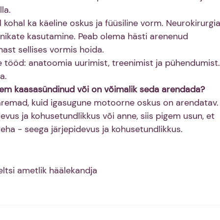
la.
sal kohal ka käeline oskus ja füüsiline vorm. Neurokirurgia
ehnikate kasutamine. Peab olema hästi arenenud 
ast sellises vormis hoida.
e tööd: anatoomia uurimist, treenimist ja pühendumist.
a.
em kaasasündinud või on võimalik seda arendada?
aremad, kuid igasugune motoorne oskus on arendatav. 
evus ja kohusetundlikkus või anne, siis pigem usun, et 
teha - seega järjepidevus ja kohusetundlikkus.
eltsi ametlik häälekandja