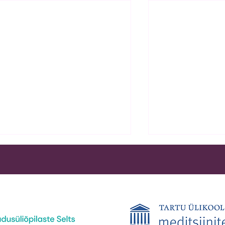
,,Noore arsti 