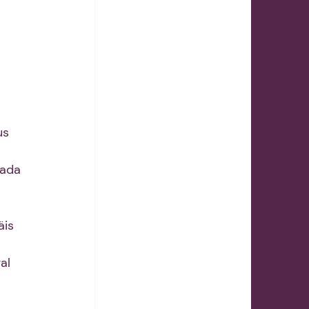
us 
aada 
äis 
al 