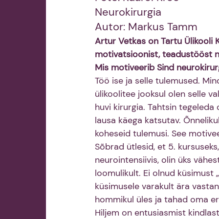
Neurokirurgia 
Autor: Markus Tamm  
Artur Vetkas on Tartu Ülikooli K
motivatsioonist, teadustööst n
Mis motiveerib Sind neurokiru
Töö ise ja selle tulemused. Mi
ülikoolitee jooksul olen selle 
huvi kirurgia. Tahtsin tegeleda
lausa käega katsutav. Õnneliku
koheseid tulemusi. See motivee
Sõbrad ütlesid, et 5. kursusek
neurointensiivis, olin üks vähes
loomulikult. Ei olnud küsimust „m
küsimusele varakult ära vastanu
hommikul üles ja tahad oma er
Hiljem on entusiasmist kindlast