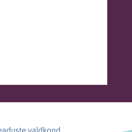
märkmed"