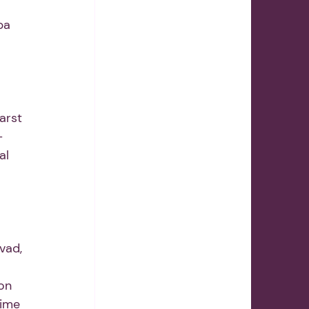
ba 
arst 
- 
al 
vad, 
on 
õime 