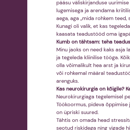
pääsu väliskirjanduse uurimise 
lugemisega ja arendama kriitil
aega, aga „mida rohkem teed, 
Kunagi oli valik, et kas tegeled
kaasata teadustööd oma igapä
Kumb on tähtsam: teha teadustö
Minu jaoks on need kaks asja la
ja tegeleda kliinilise tööga. K
olla võimalikult hea arst ja ki
või rohkemal määral teadustööga,
arenguks.
Kas neurokirurgia on kõigile? Ke
Neurokirurgiaga tegelemisel pe
Töökoormus, pideva õppimise j
on üpriski suured.
Tähtis on omada head stressita
seotud riskidega ning vigade h