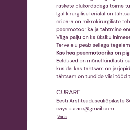
raskete olukordadega toime tul
Igal kirurgilisel erialal on täht
eripära on mikrokirurgiliste t
peenmotoorika ja tahtmine enn
Väga palju on ka üksiku inimes
Terve elu peab sellega tegelem
Kas hea peenmotoorika on pig
Eeldused on mõnel kindlasti p
küsida, kas tähtsam on järjepid
tähtsam on tundide viisi tööd 
CURARE
Eesti Arstiteaduseüliõpilaste S
eays.curare@gmail.com
Varia