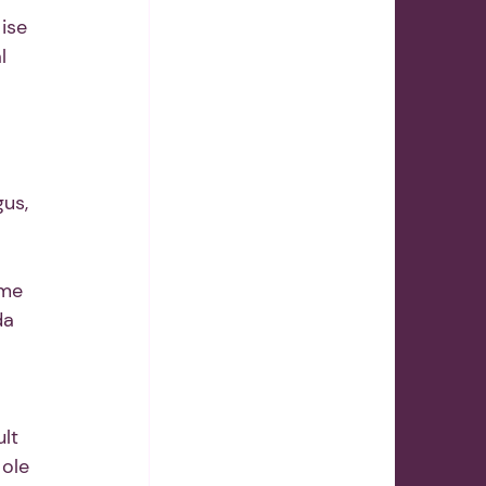
ise 
l 
us, 
 
me 
da 
lt 
ole 