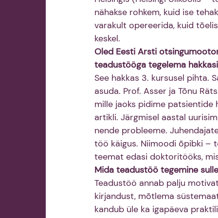
nähakse rohkem, kuid ise teha
varakult opereerida, kuid tõelis
keskel.
Oled Eesti Arsti otsingumootor
teadustööga tegelema hakkas
See hakkas 3. kursusel pihta. Sa
asuda. Prof. Asser ja Tõnu Rät
mille jaoks pidime patsientide 
artikli. Järgmisel aastal uuris
nende probleeme. Juhendajate 
töö käigus. Niimoodi õpibki – 
teemat edasi doktoritööks, mis
Mida teadustöö tegemine sull
Teadustöö annab palju motivat
kirjandust, mõtlema süstemaati
kandub üle ka igapäeva praktili