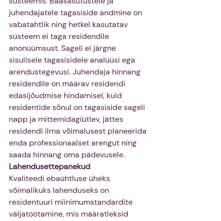
süsteemis. Baasasutustele ja 
juhendajatele tagasiside andmine on 
vabatahtlik ning hetkel kasutatav 
süsteem ei taga residendile 
anonüümsust. Sageli ei järgne 
sisulisele tagasisidele analüüsi ega 
arendustegevusi. Juhendaja hinnang 
residendile on määrav residendi 
edasijõudmise hindamisel, kuid 
residentide sõnul on tagasiside sageli 
napp ja mittemidagiütlev, jättes 
residendi ilma võimalusest planeerida 
enda professionaalset arengut ning 
saada hinnang oma pädevusele.
Lahendusettepanekud
Kvaliteedi ebaühtluse üheks 
võimalikuks lahenduseks on 
residentuuri miinimumstandardite 
väljatöötamine, mis määratleksid 