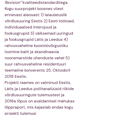
Revision”
 kvaliteedistandarditega.
Kogu suurprojekt koosnes viiest 
erinevast alaosast: 1) laiaulatuslik 
võrdlusuuring Eestis 2) Eesti töötoad, 
individuaalsed intervjuud ja 
fookusgrupid 3) väiksemad uuringud 
ja fookusgrupid Lätis ja Leedus 4) 
rahvusvaheline koostöövõrgustiku 
loomine balti ja skandinaavia 
nooremarstide ühenduste vahel 5) 
suur rahvusvaheline residentuuri 
teemaline konverents 25. Oktoobril 
2018 Eestis.
Projekti raames on valminud Eestis, 
Lätis ja Leedus poliitanalüüsid riikide 
võrdlusuuringute tulemustest ja 
2018a lõpus on avaldamisel mahukas 
lõppraport, mis kajastab endas kogu 
projekti tulemusi