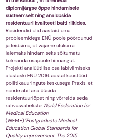
in the Baltics“, et läheneda 
diplomijärgse õppe hindamisele 
süsteemselt ning analüüsida 
residentuuri kvaliteeti balti riikides.
Residendid olid aastaid oma 
probleemidega ENÜ poole pöördunud 
ja leidsime, et vajame olukorra 
laiemaks hindamiseks sõltumatu 
kolmanda osapoole hinnangut. 
Projekti analüütilise osa läbiviimiseks 
alustaski ENÜ 2016. aastal koostööd 
poliitikauuringute keskusega Praxis, et 
nende abil analüüsida 
residentuuriõpet ning võrrelda seda 
rahvusvaheliste 
World Federation for 
Medical Education
(WFME)
“Postgraduate Medical 
Education Global Standards for 
Quality Improvement. The 2015 