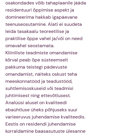
osakondades võib tahaplaanile jääda 
residentuuri õppimise aspekt ja 
domineerima hakkab igapäevane 
teenuseosutamine. Alati ei suudeta 
leida tasakaalu teoreetilise ja 
praktilise õppe vahel ja/või on need 
omavahel seostamata.
Kliiniliste teadmiste omandamise 
kõrval peab õpe süsteemselt 
pakkuma teistegi pädevuste 
omandamist, näiteks oskust teha 
meeskonnatööd ja teadustööd, 
suhtlemisoskuseid või teadmisi 
juhtimisest ning ettevõtlusest.
Analüüsi alusel on kvaliteedi 
ebaühtluse üheks põhjuseks suur 
varieeruvus juhendamise kvaliteedis. 
Eestis on residendi juhendamise 
korraldamine baasasutuste ülesanne 