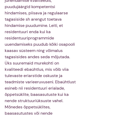
juhendamise kvaliteedis, 
puudujäärgid kompetentsi 
hindamises, piisava ja regulaarse 
tagasiside sh arengut toetava 
hindamise puudumine. Leiti, et 
residentuuri enda kui ka 
residentuuriprogrammide 
uuendamiseks puudub kõiki osapooli 
kaasav süsteem ning võimalus 
tagasisides andes seda mõjutada. 
Üks suuremaid murekohti on 
kvaliteedi ebaühtlus, mis võib viia 
tulevaste eriarstide oskuste ja 
teadmiste varieeruvuseni. Ebaühtlust 
esineb nii residentuuri erialade, 
õppetsüklite, baasasutuste kui ka 
nende struktuuriüksuste vahel. 
Mõnedes õppetsüklites, 
baasasutustes või nende 