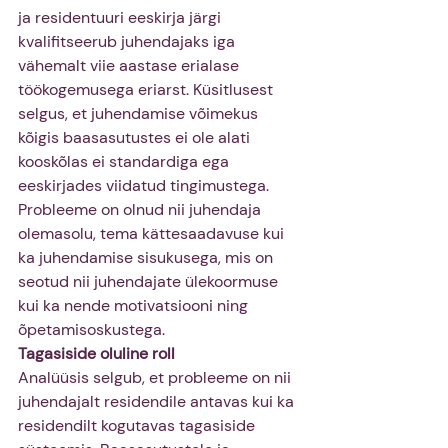
ja residentuuri eeskirja järgi 
kvalifitseerub juhendajaks iga 
vähemalt viie aastase erialase 
töökogemusega eriarst. Küsitlusest 
selgus, et juhendamise võimekus 
kõigis baasasutustes ei ole alati 
kooskõlas ei standardiga ega 
eeskirjades viidatud tingimustega. 
Probleeme on olnud nii juhendaja 
olemasolu, tema kättesaadavuse kui 
ka juhendamise sisukusega, mis on 
seotud nii juhendajate ülekoormuse 
kui ka nende motivatsiooni ning 
õpetamisoskustega.
Tagasiside oluline roll
Analüüsis selgub, et probleeme on nii 
juhendajalt residendile antavas kui ka 
residendilt kogutavas tagasiside 