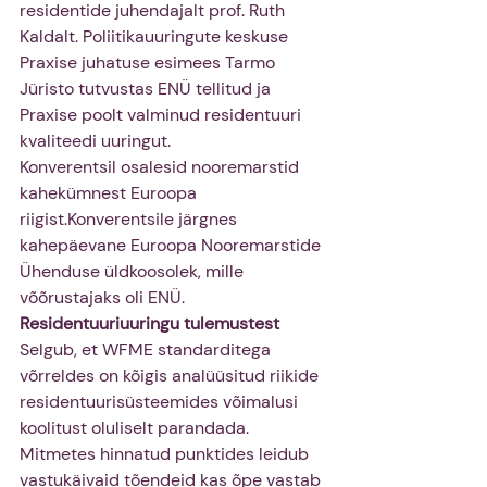
residentide juhendajalt prof. Ruth 
Kaldalt. Poliitikauuringute keskuse 
Praxise juhatuse esimees Tarmo 
Jüristo tutvustas ENÜ tellitud ja 
Praxise poolt valminud residentuuri 
kvaliteedi uuringut.
Konverentsil osalesid nooremarstid 
kahekümnest Euroopa 
riigist.Konverentsile järgnes 
kahepäevane Euroopa Nooremarstide 
Ühenduse üldkoosolek, mille 
võõrustajaks oli ENÜ.
Residentuuriuuringu tulemustest
Selgub, et WFME standarditega 
võrreldes on kõigis analüüsitud riikide 
residentuurisüsteemides võimalusi 
koolitust oluliselt parandada. 
Mitmetes hinnatud punktides leidub 
vastukäivaid tõendeid kas õpe vastab 