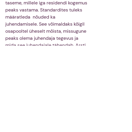
taseme, millele iga residendi kogemus 
peaks vastama. Standardites tuleks 
määratleda  nõuded ka 
juhendamisele. See võimaldaks kõigil 
osapooltel üheselt mõista, missugune 
peaks olema juhendaja tegevus ja 
mida see juhendajale tähendab. Arsti 
üks enesestmõistetav roll on 
kolleegide juhendamine, kuid harva on 
seda neile õpetatud mistõttu on 
loomulik, et vaja oleks nii regulaarseid 
õpetamise koolitusi. Mõistlik oleks 
juba arstide ettevalmistuse 
protsessis pöörata rohkem 
tähelepanu õpetamise oskustele. 
Lisaks oleks mõistlik töötada välja 
terviklik tagasiside süsteem, mis 
residentide hinnangutele tuginedes 
annaks infot baasasutuse ja 