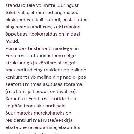
standarditele või mitte. Uuringust 
tuleb välja, et mitmed tingimused 
eksisteerivad küll paberil, eeskirjades 
ning seadusandluses, kuid reaalne 
õppebaasi töökorraldus on midagi 
muud.
Võrreldes teiste Baltimaadega on 
Eesti residentuurisüsteem selge 
struktuuriga ja võrdlemisi selgelt 
reguleeritud ning residentide palk on 
konkurentsivõimeline ning nad ei pea 
seetõttu mitmes asutuses töötama 
(mis Lätis ja Leedus on tavaline). 
Samuti on Eesti residentidel hea 
ligipääs teaduskirjandusele. 
Suurimateks murekohateks on 
residentuuri määruste/eeskirja 
ebatäpne rakendamine, ebaühtlus 