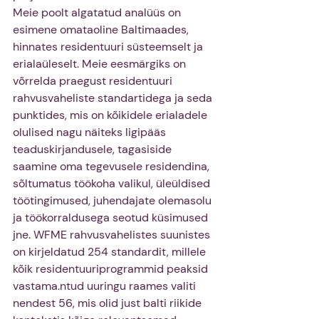
Meie poolt algatatud analüüs on 
esimene omataoline Baltimaades, 
hinnates residentuuri süsteemselt ja 
erialaüleselt. Meie eesmärgiks on 
võrrelda praegust residentuuri 
rahvusvaheliste standartidega ja seda 
punktides, mis on kõikidele erialadele 
olulised nagu näiteks ligipääs 
teaduskirjandusele, tagasiside 
saamine oma tegevusele residendina, 
sõltumatus töökoha valikul, üleüldised 
töötingimused, juhendajate olemasolu 
ja töökorraldusega seotud küsimused 
jne. WFME rahvusvahelistes suunistes 
on kirjeldatud 254 standardit, millele 
kõik residentuuriprogrammid peaksid 
vastama.ntud uuringu raames valiti 
nendest 56, mis olid just balti riikide 