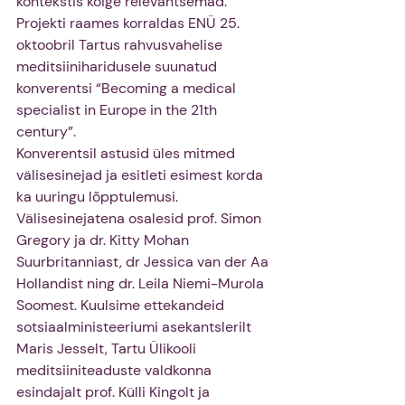
kontekstis kõige relevantsemad.
Projekti raames korraldas ENÜ 25. 
oktoobril Tartus rahvusvahelise 
meditsiiniharidusele suunatud 
konverentsi “Becoming a medical 
specialist in Europe in the 21th 
century”.
Konverentsil astusid üles mitmed 
välisesinejad ja esitleti esimest korda 
ka uuringu lõpptulemusi.
Välisesinejatena osalesid prof. Simon 
Gregory ja dr. Kitty Mohan 
Suurbritanniast, dr Jessica van der Aa 
Hollandist ning dr. Leila Niemi-Murola 
Soomest. Kuulsime ettekandeid 
sotsiaalministeeriumi asekantslerilt 
Maris Jesselt, Tartu Ülikooli 
meditsiiniteaduste valdkonna 
esindajalt prof. Külli Kingolt ja 