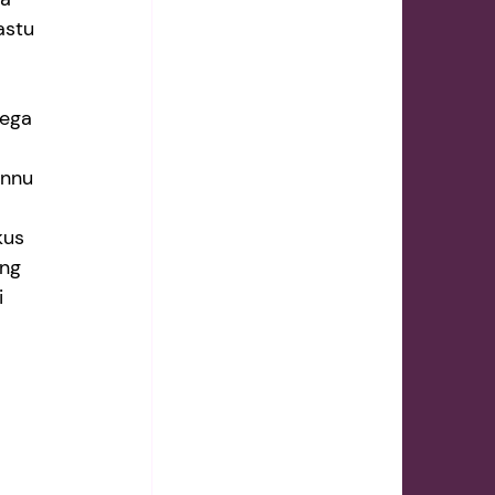
astu 
mega 
nnu 
kus 
ing 
 
 
 