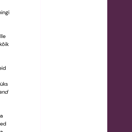
ingi 
le 
kõik 
id 
 üks 
and 
a 
ed 
a 