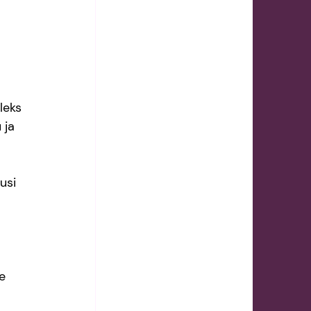
leks 
 ja 
 
usi 
e 