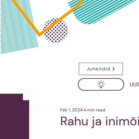
Juhendid
UUS
Feb 1, 2024
4 min read
Rahu ja inim