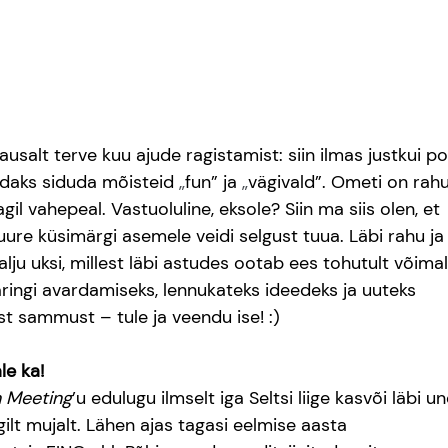
s ausalt terve kuu ajude ragistamist: siin ilmas justkui po
uudaks siduda mõisteid 
„
fun” ja 
„
vägivald”. Ometi on rahu
il vahepeal. Vastuoluline, eksole? Siin ma siis olen, et 
ure küsimärgi asemele veidi selgust tuua. Läbi rahu ja
ju uksi, millest läbi astudes ootab ees tohutult võimal
aringi avardamiseks, lennukateks ideedeks ja uuteks 
st sammust – tule ja veendu ise! :)
le ka!
 Meeting
’u edulugu ilmselt iga Seltsi liige kasvõi läbi un
ilt mujalt. Lähen ajas tagasi eelmise aasta 