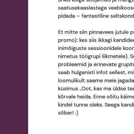
saatusekaaslastega veebikoosol
pidada – fantastiline seltskond
Et mitte siin pinnavees jutule 
promo): kes siis ikkagi kandide
inimõiguste sessioonidele ko
nimetus töögrupi liikmetele). 
probleemid ja erinevate grupi
saab hulganisti infot sellest, m
loomulikult saame meie jagada 
küsimus 
„
Oot, kas ma üldse tea
kõrvale heida. Enne sõitu käime 
kindel tunne oleks. Seega kandide
sõber! :)