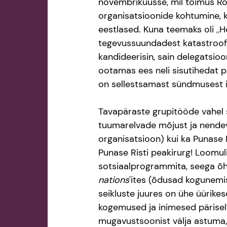
novembrikuusse, mil toimus Ro
organisatsioonide kohtumine, k
eestlased. Kuna teemaks oli 
„
H
tegevussuundadest katastroofimed
kandideerisin, sain delegatsioo
ootamas ees neli sisutihedat pä
on sellestsamast sündmusest i
Tavapäraste grupitööde vahel s
tuumarelvade mõjust ja nendeva
organisatsioon) kui ka Punase R
Punase Risti peakirurg! Loomul
sotsiaalprogrammita, seega õht
nations
'ites (õdusad kogunemis
seikluste juures on ühe üürike
kogemused ja inimesed päriselt
mugavustsoonist välja astuma,