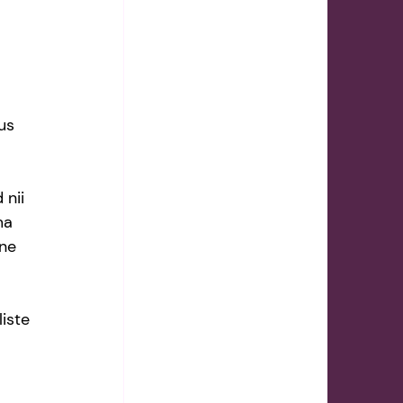
us 
nii 
ma 
ne 
iste 