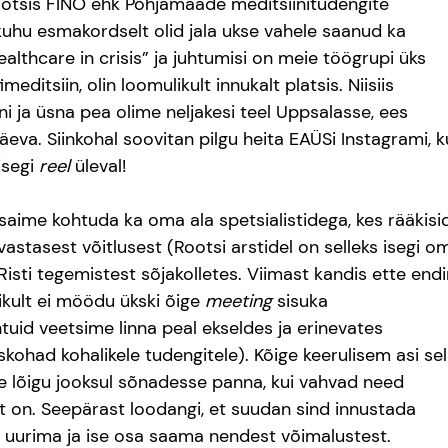
otsis FINO ehk Põhjamaade meditsiinitudengite 
uhu esmakordselt olid jala ukse vahele saanud ka 
ealthcare in crisis” ja juhtumisi on meie töögrupi üks 
itsiin, olin loomulikult innukalt platsis. Niisiis 
ni ja üsna pea olime neljakesi teel Uppsalasse, ees 
eva. Siinkohal soovitan pilgu heita EAÜSi Instagrami, k
segi 
reel
 üleval! 
aime kohtuda ka oma ala spetsialistidega, kes rääkisid 
stasest võitlusest (Rootsi arstidel on selleks isegi o
isti tegemistest sõjakolletes. Viimast kandis ette endi
ikult ei möödu ükski õige 
meeting
 sisuka 
uid veetsime linna peal ekseldes ja erinevates 
kohad kohalikele tudengitele). Kõige keerulisem asi sell
se lõigu jooksul sõnadesse panna, kui vahvad need 
 on. Seepärast loodangi, et suudan sind innustada 
 uurima ja ise osa saama nendest võimalustest.