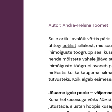
Autor: Andra-Helena Toomet
Selle artikli avalõik võttis päri
ühtegi 
eetilist
 sillakest, mis s
inimõiguste töögrupp seal kusag
nende mõistete vahele jääva su
inimõiguste töögrupi avaneb pal
nii Eestis kui ka kaugemal silm
tutvusteks. Kõik algab esimese
Jõuame igale poole – väljamaa
Kuna hetkeseisuga võiks 
March
jutustada, alustan hoopis kusag