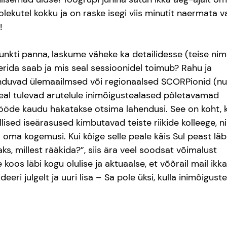
ekutel kokku ja on raske isegi viis minutit naermata v
!
punkti panna, laskume väheke ka detailidesse (teise ni
erida saab ja mis seal sessioonidel toimub? Rahu ja 
onduvad ülemaailmsed või regionaalsed SCORPionid (nu
Seal tulevad arutelule inimõigustealased põletavamad 
tööde kaudu hakatakse otsima lahendusi. See on koht, 
illised iseärasused kimbutavad teiste riikide kolleege, n
oma kogemusi. Kui kõige selle peale käis Sul peast läbi
ks, millest rääkida?”, siis ära veel soodsat võimalust 
koos läbi kogu olulise ja aktuaalse, et võõrail mail ikka
eri julgelt ja uuri lisa – Sa pole üksi, kulla inimõiguste