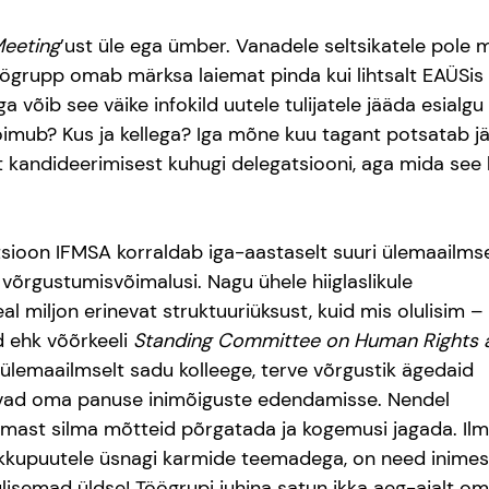
eeting
’ust üle ega ümber. Vanadele seltsikatele pole m
töögrupp omab märksa laiemat pinda kui lihtsalt EAÜSis 
a võib see väike infokild uutele tulijatele jääda esialgu 
toimub? Kus ja kellega? Iga mõne kuu tagant potsatab jäl
t kandideerimisest kuhugi delegatsiooni, aga mida see 
sioon IFMSA korraldab iga-aastaselt suuri ülemaailmse
 võrgustumisvõimalusi. Nagu ühele hiiglaslikule 
al miljon erinevat struktuuriüksust, kuid mis olulisim –
 ehk võõrkeeli 
Standing Committee on Human Rights 
ülemaailmselt sadu kolleege, terve võrgustik ägedaid 
vad oma panuse inimõiguste edendamisse. Nendel 
lmast silma mõtteid põrgatada ja kogemusi jagada. Ilm
okkupuutele üsnagi karmide teemadega, on need inimes
isemad üldse! Töögrupi juhina satun ikka aeg-ajalt om