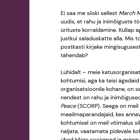
Ei saa me siiski sellest 
March M
uudis, et rahu ja inimõiguste 
ürituste korraldamine. Küllap ag
justkui saladuskatte alla. Mis 
postkasti kirjake mingisuguses
tähendab? 
Lühidalt – meie katusorganisat
kohtumisi, aga ka teisi ägedaid
organisatsioonile kohane, on se
nendest on rahu ja inimõigused
Peace
 (SCORP). Seega on meil 
maailmaparandajaid, kes anna
kohtumisel on meil võimalus si
naljata, vaatamata pidevale k
ühed kõige soojemad ja mängul