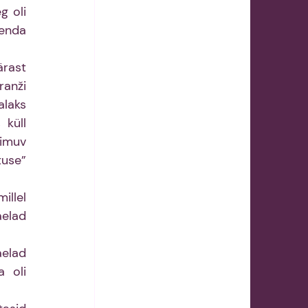
 oli 
enda 
rast 
anži 
laks 
küll 
imuv 
use” 
llel 
elad 
elad 
 oli 