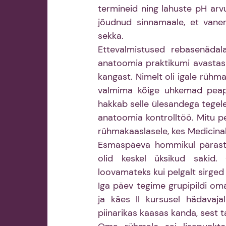
termineid ning lahuste pH arvut
jõudnud sinnamaale, et vanem
sekka.
Ettevalmistused rebasenädala
anatoomia praktikumi avastasim
kangast. Nimelt oli igale rühma
valmima kõige uhkemad peap
hakkab selle ülesandega tegel
anatoomia kontrolltöö. Mitu pe
rühmakaaslasele, kes Medicinal
Esmaspäeva hommikul pärast b
olid keskel üksikud sakid.
loovamateks kui pelgalt sirged r
Iga päev tegime grupipildi o
ja käes II kursusel hädavajal
piinarikas kaasas kanda, sest t