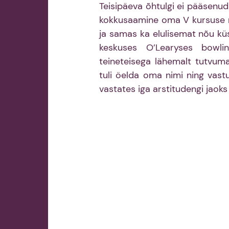
Teisipäeva õhtulgi ei pääsenud 
kokkusaamine oma V kursuse rüh
ja samas ka elulisemat nõu kü
keskuses O’Learyses bowli
teineteisega lähemalt tutvuma.
tuli öelda oma nimi ning vastu
vastates iga arstitudengi jaoks 