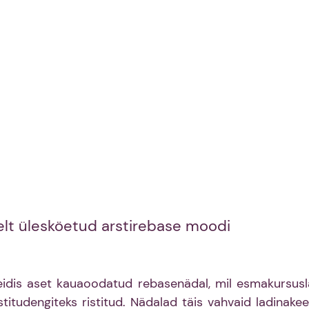
elt ülesköetud arstirebase moodi 
 leidis aset kauaoodatud rebasenädal, mil esmakursusl
stitudengiteks ristitud. Nädalad täis vahvaid ladinakeel