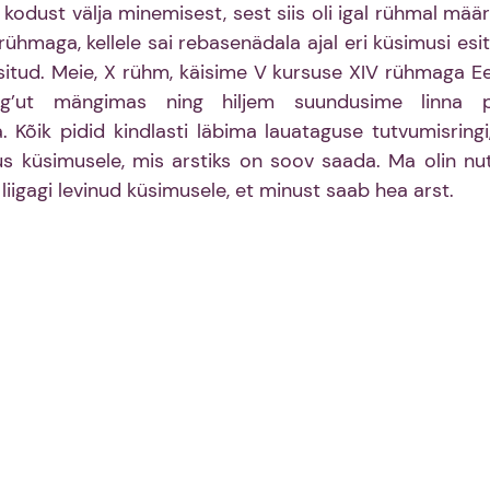
kodust välja minemisest, sest siis oli igal rühmal määr
maga, kellele sai rebasenädala ajal eri küsimusi esit
situd. Meie, X rühm, käisime V kursuse XIV rühmaga Ee
ng’ut mängimas ning hiljem suundusime linna pe
 Kõik pidid kindlasti läbima lauataguse tutvumisringi,
s küsimusele, mis arstiks on soov saada. Ma olin nuti
liigagi levinud küsimusele, et minust saab hea arst. 