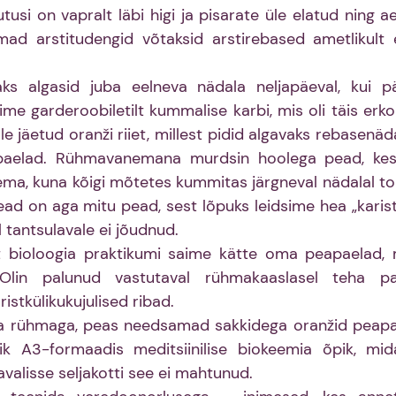
usi on vapralt läbi higi ja pisarate üle elatud ning aeg
ad arstitudengid võtaksid arstirebased ametlikult 
ks algasid juba eelneva nädala neljapäeval, kui pä
e garderoobiletilt kummalise karbi, mis oli täis erkor
le jäetud oranži riiet, millest pidid algavaks rebasenäda
aelad. Rühmavanemana murdsin hoolega pead, kes 
ema, kuna kõigi mõtetes kummitas järgneval nädalal to
ad on aga mitu pead, sest lõpuks leidsime hea „karist
 tantsulavale ei jõudnud.
ioloogia praktikumi saime kätte oma peapaelad, mi
 Olin palunud vastutaval rühmakaaslasel teha pa
istkülikukujulised ribad. 
ma rühmaga, peas needsamad sakkidega oranžid peapa
ik A3-formaadis meditsiinilise biokeemia õpik, mida
avalisse seljakotti see ei mahtunud.