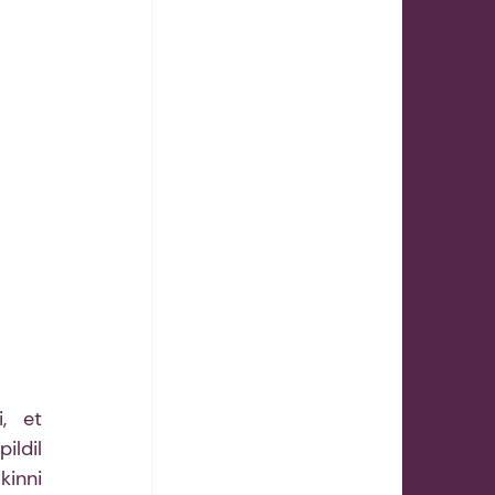
 et 
ldil 
nni 