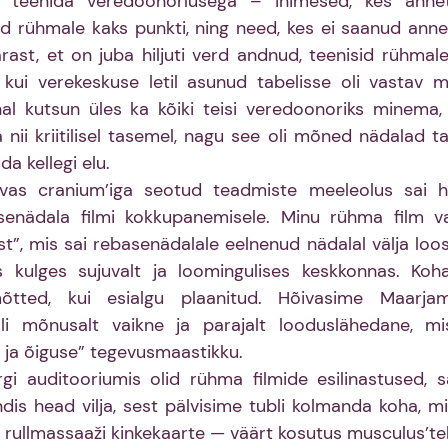
 teenida veredoonorlusega – inimesed, kes annet
id rühmale kaks punkti, ning need, kes ei saanud anne
pärast, et on juba hiljuti verd andnud, teenisid rühmale
, kui verekeskuse letil asunud tabelisse oli vastav m
ohal kutsun üles ka kõiki teisi veredoonoriks minema, 
 nii kriitilisel tasemel, nagu see oli mõned nädalad tag
da kellegi elu.
evas cranium’iga seotud teadmiste meeleolus sai hi
asenädala filmi kokkupanemisele. Minu rühma film va
st”, mis sai rebasenädalale eelnenud nädalal välja loosi
 kulges sujuvalt ja loomingulises keskkonnas. Koha
tted, kui esialgu plaanitud. Hõivasime Maarjamõ
 mõnusalt vaikne ja parajalt looduslähedane, mis
 ja õiguse” tegevusmaastikku.
gi auditooriumis olid rühma filmide esilinastused, s
is head vilja, sest pälvisime tubli kolmanda koha, mil
rullmassaaži kinkekaarte — väärt kosutus musculus’tel