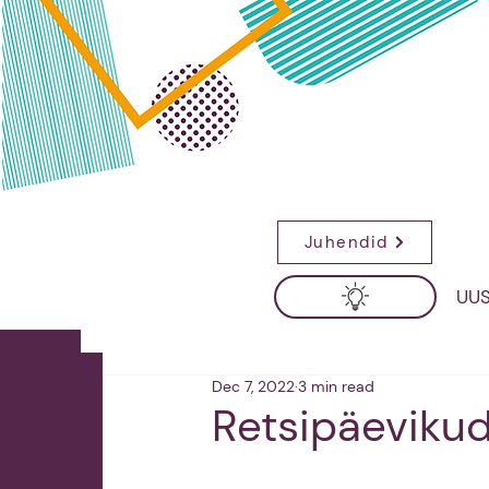
Juhendid
UUS
Dec 7, 2022
3 min read
Retsipäeviku