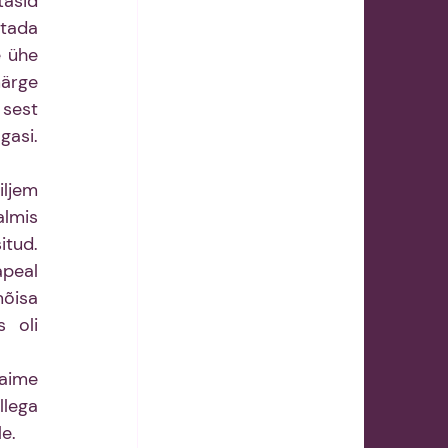
asid 
tada 
 ühe 
ärge 
sest 
asi. 
ljem 
lmis 
tud. 
peal 
isa 
 oli 
aime 
lega 
e.