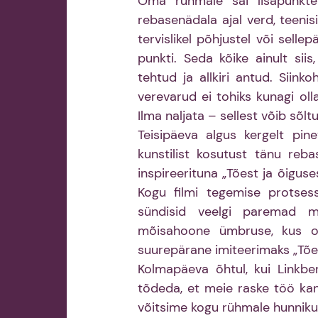
Oma rühmale sai lisapunkte
rebasenädala ajal verd, teenis
tervislikel põhjustel või selle
punkti. Seda kõike ainult siis
tehtud ja allkiri antud. Siink
verevarud ei tohiks kunagi olla
Ilma naljata – sellest võib sõltu
Teisipäeva algus kergelt pin
kunstilist kosutust tänu reb
inspireerituna „Tõest ja õiguse
Kogu filmi tegemise protsess
sündisid veelgi paremad mõ
mõisahoone ümbruse, kus oli
suurepärane imiteerimaks „Tõe
Kolmapäeva õhtul, kui Linkber
tõdeda, et meie raske töö kand
võitsime kogu rühmale hunniku 