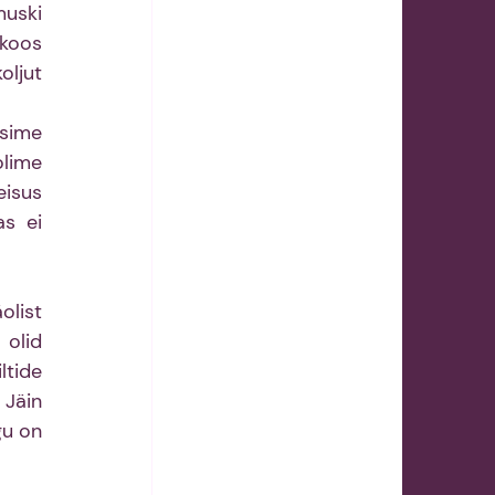
uski 
oos 
ljut 
sime 
lime 
isus 
s ei 
list 
olid 
tide 
Jäin 
u on 