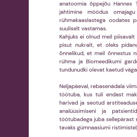
anatoomia õppejõu Hannes To
jahtimine möödus omajagu p
rühmakaaslastega oodates paa
suuliselt vastamas. 
Kahjuks ei olnud meil piisaval
pisut nukralt, et oleks pidan
õnnelikud, et meil õnnestus ni
rühma ja Biomeedikumi garder
tundunudki olevat kaetud väga
Neljapäeval, rebasenädala vii
töötuba, kus tuli endast mak
harivad ja seotud arstiteadus
analüüsimiseni ja patsienti
töötubadega juba sellepärast r
tavaks gümnaasiumi ristimistel,