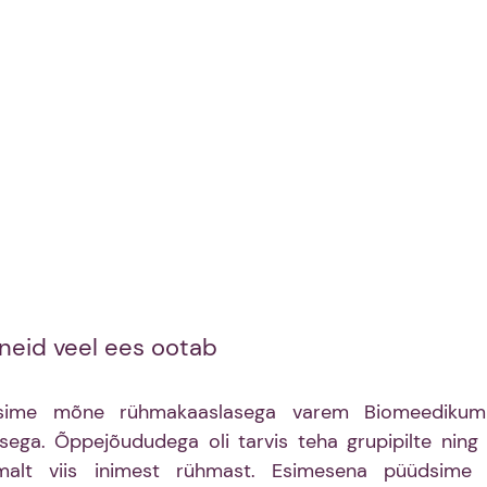
neid veel ees ootab 
sime mõne rühmakaaslasega varem Biomeedikumi,
ega. Õppejõududega oli tarvis teha grupipilte ning pi
alt viis inimest rühmast. Esimesena püüdsime ki