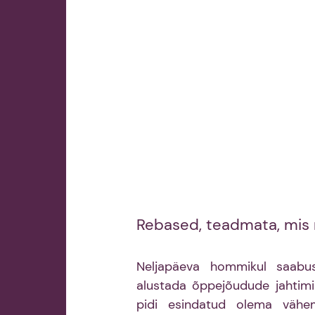
Rebased, teadmata, mis 
Neljapäeva hommikul saabu
alustada õppejõudude jahtimis
pidi esindatud olema vähem