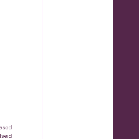
ased 
seid 