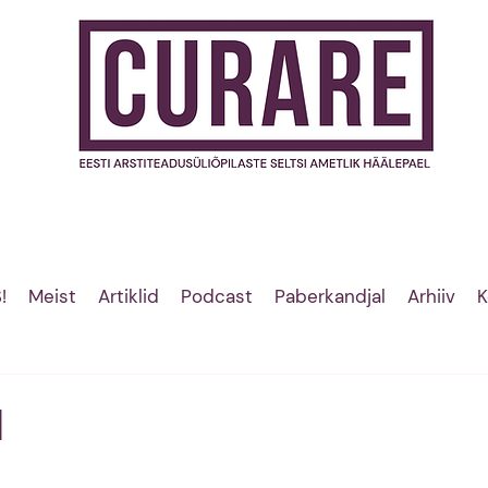
!
Meist
Artiklid
Podcast
Paberkandjal
Arhiiv
K
d