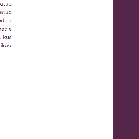
atud 
atud 
deni 
ale 
 kus 
kas, 