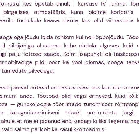
muski, kes õpetab ainult I kursuse IV rühma. Tom
ingelises atmosfääris, kuna pidime koridoris k
rile tüdrukule kaasa elama, kes olid viimastena ko
t aega ega jõudu leida rohkem kui neli õppejõudu. Tõde
ud pildijahiga alustama kohe nädala alguses, kuid o
igi palju fotosid saada. Kolm lisapunkti oli täiskoosse
oobitädiga pildi eest ka veel olemas, seega taeva
 tumedate pilvedega.
masel päeval ootasid esmakursuslasi ees kümme omanäo
simum anda. Töötoad olid väga erinevad, kuid kõik 
ega — günekoloogia tööriistade tundmisest röntgenpil
de kategoriseerimiseni triaaži põhimõtete järgi. 
ahule, et me ei pidanud end kuidagi lolliks tegema, nag
 vaid saime päriselt ka kasulikke teadmisi.