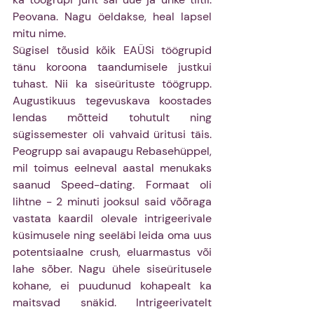
Peovana. Nagu öeldakse, heal lapsel 
mitu nime.
Sügisel tõusid kõik EAÜSi töögrupid 
tänu koroona taandumisele justkui 
tuhast. Nii ka siseürituste töögrupp. 
Augustikuus tegevuskava koostades 
lendas mõtteid tohutult ning 
sügissemester oli vahvaid üritusi täis. 
Peogrupp sai avapaugu Rebasehüppel, 
mil toimus eelneval aastal menukaks 
saanud Speed-dating. Formaat oli 
lihtne - 2 minuti jooksul said võõraga 
vastata kaardil olevale intrigeerivale 
küsimusele ning seeläbi leida oma uus 
potentsiaalne crush, eluarmastus või 
lahe sõber. Nagu ühele siseüritusele 
kohane, ei puudunud kohapealt ka 
maitsvad snäkid. Intrigeerivatelt 