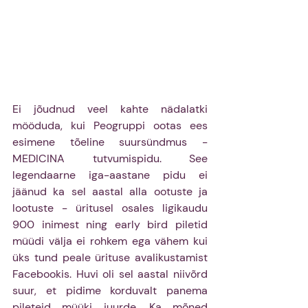
Ei jõudnud veel kahte nädalatki 
mööduda, kui Peogruppi ootas ees 
esimene tõeline suursündmus - 
MEDICINA tutvumispidu. See 
legendaarne iga-aastane pidu ei 
jäänud ka sel aastal alla ootuste ja 
lootuste - üritusel osales ligikaudu 
900 inimest ning early bird piletid 
müüdi välja ei rohkem ega vähem kui 
üks tund peale ürituse avalikustamist 
Facebookis. Huvi oli sel aastal niivõrd 
suur, et pidime korduvalt panema 
pileteid müüki juurde. Ka mõned 