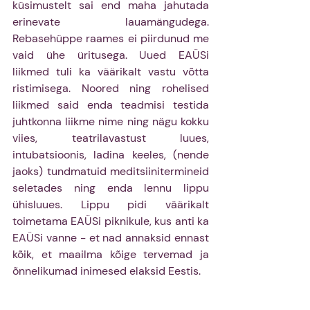
küsimustelt sai end maha jahutada 
erinevate lauamängudega. 
Rebasehüppe raames ei piirdunud me 
vaid ühe üritusega. Uued EAÜSi 
liikmed tuli ka väärikalt vastu võtta 
ristimisega. Noored ning rohelised 
liikmed said enda teadmisi testida 
juhtkonna liikme nime ning nägu kokku 
viies, teatrilavastust luues, 
intubatsioonis, ladina keeles, (nende 
jaoks) tundmatuid meditsiinitermineid 
seletades ning enda lennu lippu 
ühisluues. Lippu pidi väärikalt 
toimetama EAÜSi piknikule, kus anti ka 
EAÜSi vanne - et nad annaksid ennast 
kõik, et maailma kõige tervemad ja 
õnnelikumad inimesed elaksid Eestis.