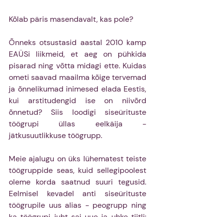
Kõlab päris masendavalt, kas pole?
Õnneks otsustasid aastal 2010 kamp 
EAÜSi liikmeid, et aeg on pühkida 
pisarad ning võtta midagi ette. Kuidas 
ometi saavad maailma kõige tervemad 
ja õnnelikumad inimesed elada Eestis, 
kui arstitudengid ise on niivõrd 
õnnetud? Siis loodigi siseürituste 
töögrupi üllas eelkäija - 
jätkusuutlikkuse töögrupp.
Meie ajalugu on üks lühematest teiste 
töögruppide seas, kuid sellegipoolest 
oleme korda saatnud suuri tegusid. 
Eelmisel kevadel anti siseürituste 
töögrupile uus alias - peogrupp ning 
ka töögrupi juht sai uue ja uhke tiitli: 