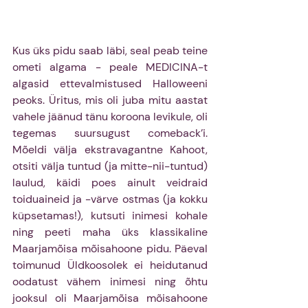
Kus üks pidu saab läbi, seal peab teine 
ometi algama - peale MEDICINA-t 
algasid ettevalmistused Halloweeni 
peoks. Üritus, mis oli juba mitu aastat 
vahele jäänud tänu koroona levikule, oli 
tegemas suursugust comeback’i. 
Mõeldi välja ekstravagantne Kahoot, 
otsiti välja tuntud (ja mitte-nii-tuntud) 
laulud, käidi poes ainult veidraid 
toiduaineid ja -värve ostmas (ja kokku 
küpsetamas!), kutsuti inimesi kohale 
ning peeti maha üks klassikaline 
Maarjamõisa mõisahoone pidu. Päeval 
toimunud Üldkoosolek ei heidutanud 
oodatust vähem inimesi ning õhtu 
jooksul oli Maarjamõisa mõisahoone 