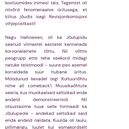
kostüümides inimesi täis. Tegemist oli 
niivõrd fenomenaalse üritusega, et 
kiitus jõudis isegi Revisjonikomisjoni 
vihjepostkasti!
Nagu Halloween, oli ka Jõulupidu 
saanud viimastel aastatel kannatada 
koroonalainete tõttu. Nii võttis 
peogrupp ette teha seekord midagi 
natuke teistmoodi - suure peo asemel 
korraldada suur hubane üritus. 
Möödunud kevadel tegi Kultuuriõhtu 
nime all comeback’i Muusikaõhtute 
seeria, kus musikaalsed seltsikad enda 
andeid demonstreerisid. Nii 
otsustasime tuua selle formaadi ka 
Jõulupeole - andekad seltsikad said 
enda andeid näidata. Kuulda oli laulu, 
pillimängu, luulet kui esmakordselt 