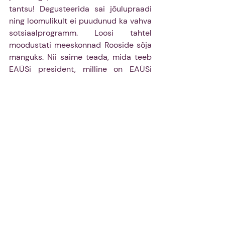
tantsu! Degusteerida sai jõulupraadi 
ning loomulikult ei puudunud ka vahva 
sotsiaalprogramm. Loosi tahtel 
moodustati meeskonnad Rooside sõja 
mänguks. Nii saime teada, mida teeb 
EAÜSi president, milline on EAÜSi 
kõige nõutum üritus, mida tudeng 
endale jõuludeks soovib ning millisest 
eksamist ikka on kõige raskem läbi 
saada. Õhtu lõpuks tantsiti üheskoos 
üle terve korp! Rotalia aula - a memory 
you can’t forget.
Ja nii hoiabki siseürituste töögrupp 
arstitudengi sotsiaalelu ja mõistust 
selgena - jätkusuutlikult, et ikka 
maailma kõige tervemad ja 
õnnelikumad inimesed elaksid Eestis.