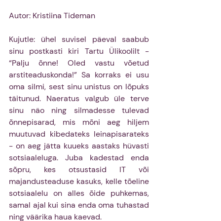
Autor: Kristiina Tideman
Kujutle: ühel suvisel päeval saabub 
sinu postkasti kiri Tartu Ülikoolilt - 
“Palju õnne! Oled vastu võetud 
arstiteaduskonda!” Sa korraks ei usu 
oma silmi, sest sinu unistus on lõpuks 
täitunud. Naeratus valgub üle terve 
sinu näo ning silmadesse tulevad 
õnnepisarad, mis mõni aeg hiljem 
muutuvad kibedateks leinapisarateks 
- on aeg jätta kuueks aastaks hüvasti 
sotsiaaleluga. Juba kadestad enda 
sõpru, kes otsustasid IT või 
majandusteaduse kasuks, kelle tõeline 
sotsiaalelu on alles õide puhkemas, 
samal ajal kui sina enda oma tuhastad 
ning väärika haua kaevad.