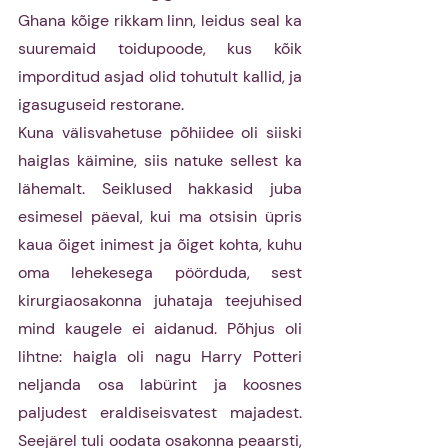
Ghana kõige rikkam linn, leidus seal ka 
suuremaid toidupoode, kus kõik 
imporditud asjad olid tohutult kallid, ja 
igasuguseid restorane. 
Kuna välisvahetuse põhiidee oli siiski 
haiglas käimine, siis natuke sellest ka 
lähemalt. Seiklused hakkasid juba 
esimesel päeval, kui ma otsisin üpris 
kaua õiget inimest ja õiget kohta, kuhu 
oma lehekesega pöörduda, sest 
kirurgiaosakonna juhataja teejuhised 
mind kaugele ei aidanud. Põhjus oli 
lihtne: haigla oli nagu Harry Potteri 
neljanda osa labürint ja koosnes 
paljudest eraldiseisvatest majadest. 
Seejärel tuli oodata osakonna peaarsti, 