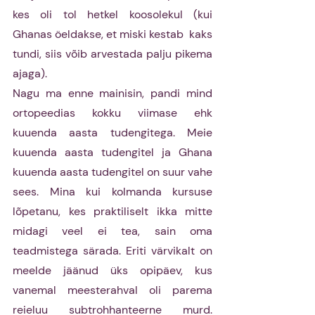
kes oli tol hetkel koosolekul (kui 
Ghanas öeldakse, et miski kestab  kaks 
tundi, siis võib arvestada palju pikema 
ajaga). 
Nagu ma enne mainisin, pandi mind 
ortopeedias kokku viimase ehk 
kuuenda aasta tudengitega. Meie 
kuuenda aasta tudengitel ja Ghana 
kuuenda aasta tudengitel on suur vahe 
sees. Mina kui kolmanda kursuse 
lõpetanu, kes praktiliselt ikka mitte 
midagi veel ei tea, sain oma 
teadmistega särada. Eriti värvikalt on 
meelde jäänud üks opipäev, kus 
vanemal meesterahval oli parema 
reieluu subtrohhanteerne murd. 