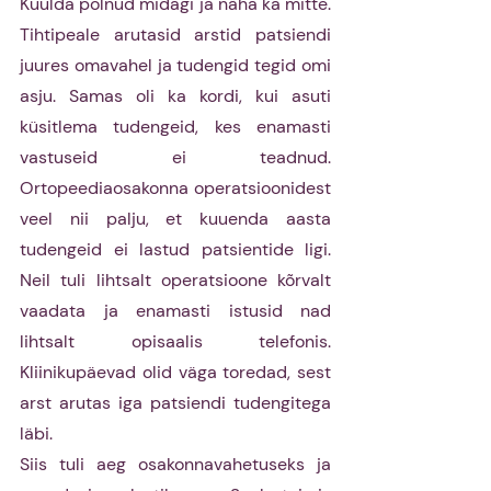
Kuulda polnud midagi ja näha ka mitte. 
Tihtipeale arutasid arstid patsiendi 
juures omavahel ja tudengid tegid omi 
asju. Samas oli ka kordi, kui asuti 
küsitlema tudengeid, kes enamasti 
vastuseid ei teadnud. 
Ortopeediaosakonna operatsioonidest 
veel nii palju, et kuuenda aasta 
tudengeid ei lastud patsientide ligi. 
Neil tuli lihtsalt operatsioone kõrvalt 
vaadata ja enamasti istusid nad 
lihtsalt opisaalis telefonis. 
Kliinikupäevad olid väga toredad, sest 
arst arutas iga patsiendi tudengitega 
läbi. 
Siis tuli aeg osakonnavahetuseks ja 