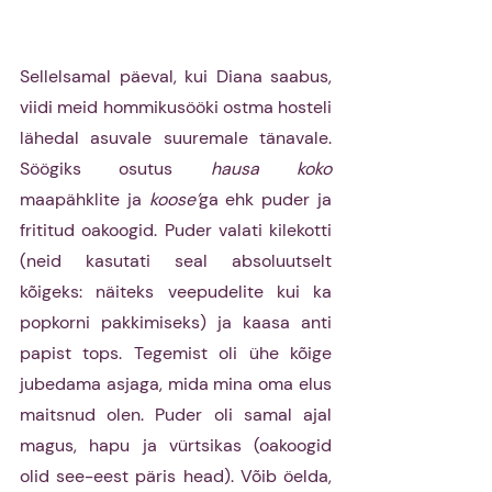
Sellelsamal päeval, kui Diana saabus, 
viidi meid hommikusööki ostma hosteli 
lähedal asuvale suuremale tänavale. 
Söögiks osutus 
hausa koko 
maapähklite ja 
koose’
ga ehk puder ja 
frititud oakoogid. Puder valati kilekotti 
(neid kasutati seal absoluutselt 
kõigeks: näiteks veepudelite kui ka 
popkorni pakkimiseks) ja kaasa anti 
papist tops. Tegemist oli ühe kõige 
jubedama asjaga, mida mina oma elus 
maitsnud olen. Puder oli samal ajal 
magus, hapu ja vürtsikas (oakoogid 
olid see-eest päris head). Võib öelda, 