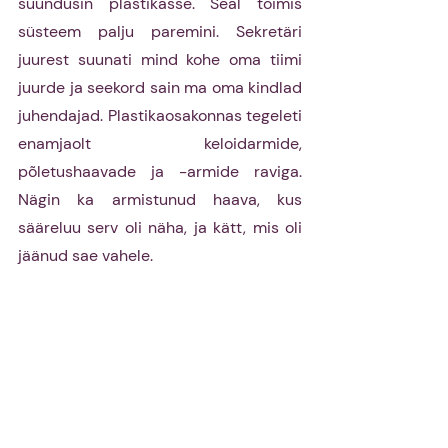
suundusin plastikasse. Seal toimis 
süsteem palju paremini. Sekretäri 
juurest suunati mind kohe oma tiimi 
juurde ja seekord sain ma oma kindlad 
juhendajad. Plastikaosakonnas tegeleti 
enamjaolt keloidarmide, 
põletushaavade ja -armide raviga. 
Nägin ka armistunud haava, kus 
sääreluu serv oli näha, ja kätt, mis oli 
jäänud sae vahele. 