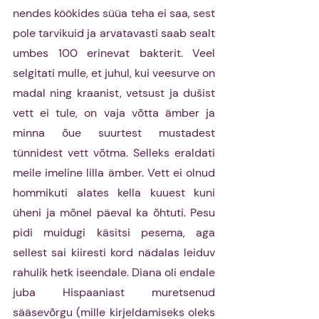
nendes köökides süüa teha ei saa, sest 
pole tarvikuid ja arvatavasti saab sealt 
umbes 100 erinevat bakterit. Veel 
selgitati mulle, et juhul, kui veesurve on 
madal ning kraanist, vetsust ja dušist 
vett ei tule, on vaja võtta ämber ja 
minna õue suurtest mustadest 
tünnidest vett võtma. Selleks eraldati 
meile imeline lilla ämber. Vett ei olnud 
hommikuti alates kella kuuest kuni 
üheni ja mõnel päeval ka õhtuti. Pesu 
pidi muidugi käsitsi pesema, aga 
sellest sai kiiresti kord nädalas leiduv 
rahulik hetk iseendale. Diana oli endale 
juba Hispaaniast muretsenud 
sääsevõrgu (mille kirjeldamiseks oleks 