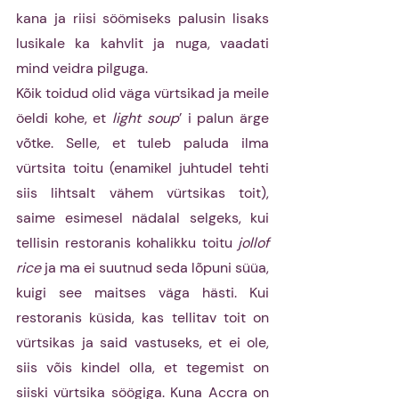
kana ja riisi söömiseks palusin lisaks 
lusikale ka kahvlit ja nuga, vaadati 
mind veidra pilguga.
Kõik toidud olid väga vürtsikad ja meile 
öeldi kohe, et 
light soup
’ i
palun ärge 
võtke. Selle, et tuleb paluda ilma 
vürtsita toitu (enamikel juhtudel tehti 
siis lihtsalt vähem vürtsikas toit), 
saime esimesel nädalal selgeks, kui 
tellisin restoranis kohalikku toitu 
jollof 
rice 
ja ma ei suutnud seda lõpuni süüa, 
kuigi see maitses väga hästi. Kui 
restoranis küsida, kas tellitav toit on 
vürtsikas ja said vastuseks, et ei ole, 
siis võis kindel olla, et tegemist on 
siiski vürtsika söögiga. Kuna Accra on 