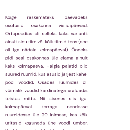
Kõige raskemateks päevadeks 
osutusid osakonna visiidipäevad. 
Ortopeedias oli selleks kaks varianti: 
ainult sinu tiim või kõik tiimid koos (see 
oli iga nädala kolmapäeval). Õnneks 
pidi seal osakonnas üle elama ainult 
kaks kolmapäeva. Haigla palatid olid 
suured ruumid, kus asusid järjest kahel 
pool voodid. Osades ruumides oli 
võimalik voodid kardinatega eraldada, 
teistes mitte. Nii sisenes siis igal 
kolmapäeval korraga nendesse 
ruumidesse üle 20 inimese, kes kõik 
üritasid koguneda ühe voodi ümber. 