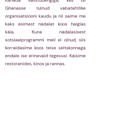
Kanada välistudengiga, kes oli 
Ghanasse tulnud vabatahtlike 
organisatsiooni kaudu ja nii saime me 
kaks esimest nädalat koos haiglas 
käia. Kuna nädalasisest 
sotsiaalprogrammi meil ei olnud, siis 
korraldasime koos teise seltskonnaga 
endale ise erinevaid tegevusi. Käisime 
restoranides, kinos ja rannas.