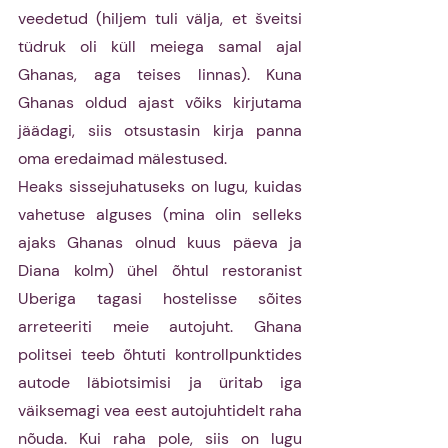
veedetud (hiljem tuli välja, et šveitsi 
tüdruk oli küll meiega samal ajal 
Ghanas, aga teises linnas). Kuna 
Ghanas oldud ajast võiks kirjutama 
jäädagi, siis otsustasin kirja panna 
oma eredaimad mälestused.
Heaks sissejuhatuseks on lugu, kuidas 
vahetuse alguses (mina olin selleks 
ajaks Ghanas olnud kuus päeva ja 
Diana kolm) ühel õhtul restoranist 
Uberiga tagasi hostelisse sõites 
arreteeriti meie autojuht. Ghana 
politsei teeb õhtuti kontrollpunktides 
autode läbiotsimisi ja üritab iga 
väiksemagi vea eest autojuhtidelt raha 
nõuda. Kui raha pole, siis on lugu 