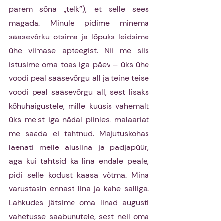
parem sõna „telk”), et selle sees 
magada. Minule pidime minema 
sääsevõrku otsima ja lõpuks leidsime 
ühe viimase apteegist. Nii me siis 
istusime oma toas iga päev – üks ühe 
voodi peal sääsevõrgu all ja teine teise 
voodi peal sääsevõrgu all, sest lisaks 
kõhuhaigustele, mille küüsis vähemalt 
üks meist iga nädal piinles, malaariat 
me saada ei tahtnud. Majutuskohas 
laenati meile aluslina ja padjapüür, 
aga kui tahtsid ka lina endale peale, 
pidi selle kodust kaasa võtma. Mina 
varustasin ennast lina ja kahe salliga. 
Lahkudes jätsime oma linad augusti 
vahetusse saabunutele, sest neil oma 