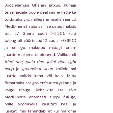
Söögielamusi Ghanas jätkus. Kunagi 
teise nädala poole peal saime kätte ka 
toidutalongid, millega armsaks saanud 
MedDinerist süüa sai. Ise ostes maksis 
toit 27 Ghana sedit (
~
2,2€), kuid 
talong oli väärtuses 12 sedit (
~
0,98€) 
ja sellega makstes midagi enam 
juurde maksma ei pidanud. Valikus oli 
fried rice
, 
plain rice
, 
jollof rice
, 
light 
soup 
ja 
groundnut soup
, millele sai 
juurde valida kana või kala. Minu 
firmaroaks sai 
groundnut soup 
kana ja 
valge riisiga. Kohalikud ise sõid 
MedDineris enamasti suppi 
fufu’
ga, 
mille söömiseks kasutati käsi ja 
lusikat, mis tähendab, et kui ma oma 