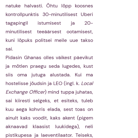
natuke halvasti. Õhtu lõpp koosnes 
kontrollpunktis 30-minutilisest Uberi 
tagapingil istumisest ja 20-
minutilisest teeäärsest ootamisest, 
kuni lõpuks politsei meile uue takso 
sai.
Pidasin Ghanas olles väikest päevikut 
ja mõtlen praegu seda lugedes, kust 
siis oma jutuga alustada. Kui ma 
hostelisse jõudsin ja LEO (ingl. k. 
Local 
Exchange Officer
) mind tuppa juhatas, 
sai kiiresti selgeks, et esiteks, tuleb 
kuu aega kohvris elada, sest toas on 
ainult kaks voodit, kaks akent (pigem 
aknaavad klaasist luukidega), neli 
pistikupesa ja laeventilaator. Teiseks, 