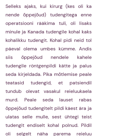
Selleks ajaks, kui kirurg (kes oli ka 
nende õppejõud) tudengitega enne 
operatsiooni rääkima tuli, oli lisaks 
minule ja Kanada tudengile kohal kaks 
kohalikku tudengit. Kohal pidi neid tol 
päeval olema umbes kümme. Andis 
siis õppejõud nendele kahele 
tudengile röntgenpildi kätte ja palus 
seda kirjeldada. Pika mõtlemise peale 
teatasid tudengid, et patsiendil 
tundub olevat vasakul reieluukaela 
murd. Peale seda lauset rabas 
õppejõud tudengitelt pildi käest ära ja 
ulatas selle mulle, sest ühtegi teist 
tudengit endiselt kohal polnud. Pildil 
oli selgelt näha parema reieluu 