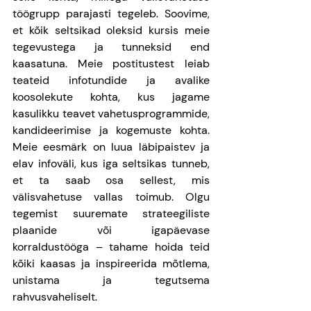
töögrupp parajasti tegeleb. Soovime, 
et kõik seltsikad oleksid kursis meie 
tegevustega ja tunneksid end 
kaasatuna. Meie postitustest leiab 
teateid infotundide ja avalike 
koosolekute kohta, kus jagame 
kasulikku teavet vahetusprogrammide, 
kandideerimise ja kogemuste kohta. 
Meie eesmärk on luua läbipaistev ja 
elav infoväli, kus iga seltsikas tunneb, 
et ta saab osa sellest, mis 
välisvahetuse vallas toimub. Olgu 
tegemist suuremate strateegiliste 
plaanide või igapäevase 
korraldustööga – tahame hoida teid 
kõiki kaasas ja inspireerida mõtlema, 
unistama ja tegutsema 
rahvusvaheliselt. 