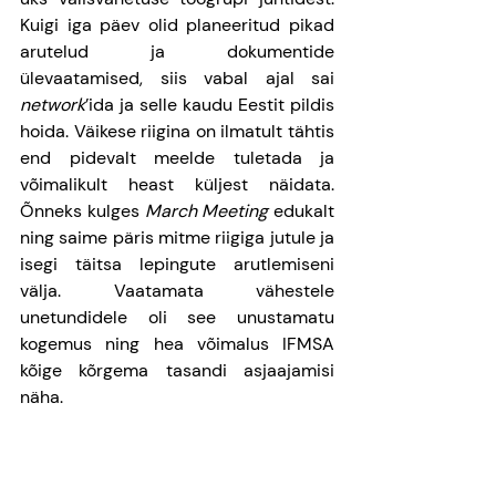
Kuigi iga päev olid planeeritud pikad 
arutelud ja dokumentide 
ülevaatamised, siis vabal ajal sai 
network
’ida ja selle kaudu Eestit pildis 
hoida. Väikese riigina on ilmatult tähtis 
end pidevalt meelde tuletada ja 
võimalikult heast küljest näidata. 
Õnneks kulges 
March Meeting
 edukalt 
ning saime päris mitme riigiga jutule ja 
isegi täitsa lepingute arutlemiseni 
välja. Vaatamata vähestele 
unetundidele oli see unustamatu 
kogemus ning hea võimalus IFMSA 
kõige kõrgema tasandi asjaajamisi 
näha. 