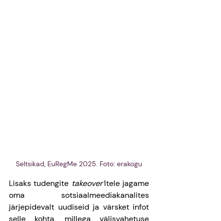
Seltsikad, EuRegMe 2025. Foto: erakogu
Lisaks tudengite 
takeover’
itele jagame 
oma sotsiaalmeediakanalites 
järjepidevalt uudiseid ja värsket infot 
selle kohta, millega välisvahetuse 