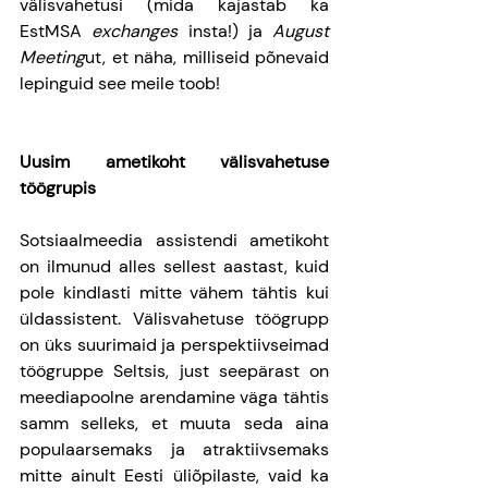
välisvahetusi (mida kajastab ka 
EstMSA 
exchanges
 insta!) ja 
August 
Meeting
ut, et näha, milliseid põnevaid 
lepinguid see meile toob!
Uusim ametikoht välisvahetuse 
töögrupis
Sotsiaalmeedia assistendi ametikoht 
on ilmunud alles sellest aastast, kuid 
pole kindlasti mitte vähem tähtis kui 
üldassistent. Välisvahetuse töögrupp 
on üks suurimaid ja perspektiivseimad 
töögruppe Seltsis, just seepärast on 
meediapoolne arendamine väga tähtis 
samm selleks, et muuta seda aina 
populaarsemaks ja atraktiivsemaks 
mitte ainult Eesti üliõpilaste, vaid ka 