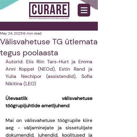
May 24, 2025
6 min read
Välisvahetuse TG ütlemata
tegus poolaasta
Autorid: Elis Riin Tars-Hurt ja Emma 
Anni Koppel (NEOd), Estin Rand ja 
Yulia Nechipor (assistendid), Sofia 
Nikitina (LEO)
Ülevaatlik välisvahetuse 
töögrupijuhtide ametijuhend
Mai on välisvahetuse töögrupile kiire 
aeg - väljaminejate ja sissetulijate 
dokumendid, juhendid, koolitused ja 