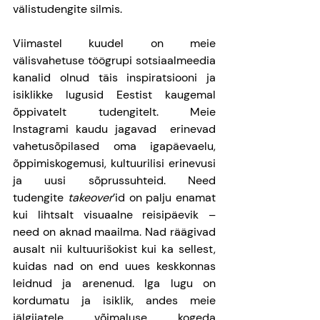
välistudengite silmis. 
Viimastel kuudel on meie 
välisvahetuse töögrupi sotsiaalmeedia 
kanalid olnud täis inspiratsiooni ja 
isiklikke lugusid Eestist kaugemal 
õppivatelt tudengitelt. Meie 
Instagrami kaudu jagavad  erinevad 
vahetusõpilased oma igapäevaelu, 
õppimiskogemusi, kultuurilisi erinevusi 
ja uusi sõprussuhteid. Need 
tudengite
 takeover
’id on palju enamat 
kui lihtsalt visuaalne reisipäevik – 
need on aknad maailma. Nad räägivad 
ausalt nii kultuurišokist kui ka sellest, 
kuidas nad on end uues keskkonnas 
leidnud ja arenenud. Iga lugu on 
kordumatu ja isiklik, andes meie 
jälgijatele võimaluse kogeda 