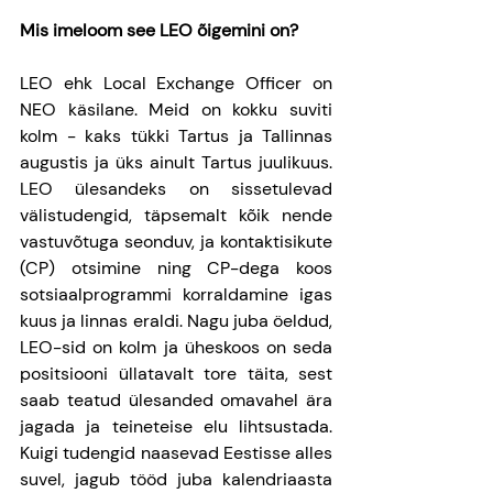
Mis imeloom see LEO õigemini on?
LEO ehk Local Exchange Officer on 
NEO käsilane. Meid on kokku suviti 
kolm - kaks tükki Tartus ja Tallinnas 
augustis ja üks ainult Tartus juulikuus. 
LEO ülesandeks on sissetulevad 
välistudengid, täpsemalt kõik nende 
vastuvõtuga seonduv, ja kontaktisikute 
(CP) otsimine ning CP-dega koos 
sotsiaalprogrammi korraldamine igas 
kuus ja linnas eraldi. Nagu juba öeldud, 
LEO-sid on kolm ja üheskoos on seda 
positsiooni üllatavalt tore täita, sest 
saab teatud ülesanded omavahel ära 
jagada ja teineteise elu lihtsustada. 
Kuigi tudengid naasevad Eestisse alles 
suvel, jagub tööd juba kalendriaasta 