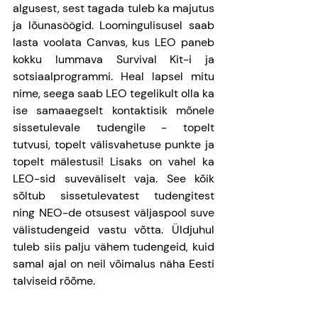
algusest, sest tagada tuleb ka majutus 
ja lõunasöögid. Loomingulisusel saab 
lasta voolata Canvas, kus LEO paneb 
kokku lummava Survival Kit-i ja 
sotsiaalprogrammi. Heal lapsel mitu 
nime, seega saab LEO tegelikult olla ka 
ise samaaegselt kontaktisik mõnele 
sissetulevale tudengile - topelt 
tutvusi, topelt välisvahetuse punkte ja 
topelt mälestusi! Lisaks on vahel ka 
LEO-sid suveväliselt vaja. See kõik 
sõltub sissetulevatest tudengitest 
ning NEO-de otsusest väljaspool suve 
välistudengeid vastu võtta. Üldjuhul 
tuleb siis palju vähem tudengeid, kuid 
samal ajal on neil võimalus näha Eesti 
talviseid rõõme. 