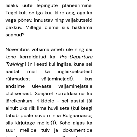
lisaks uute lepingute planeerimine. 
Tegelikult on iga kuu kiire aeg, aga ka 
väga põnev, innustav ning väljakutseid 
pakkuv. Millega oleme siis hakkama 
saanud? 
Novembris võtsime ameti üle ning sai 
kohe korraldatud ka 
Pre-Departure 
Training
 1 (nii eesti kui inglise, kuna sel 
aastal meil ka ingliskeelsetest 
rühmadest väljaminejad!), kus 
andsime ülevaate väljaminejatele 
olulisemast. Seejärel korraldasime ka 
järelkonkursi riikidele - sel aastal jäi 
ainult üks riik ilma huviliseta (kui keegi 
tahab peale suve minna Bulgaariasse, 
siis kirjutage meile:))). Kohe algas ka 
suur meilide tulv ja dokumentide 