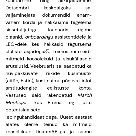
koostamine ning allkirjastamine. 
Detsembri keskpaigaks sai 
väljaminejate dokumendid enam-
vähem korda ja hakkasime tegelema 
sissetulijatega. Jaanuaris tegime 
plaanid, 
onboarding
u assistentidele ja 
LEO-dele, kes hakkasid tegutsema 
oluliste asjadega🫡. Toimus mitmeid-
mitmeid koosolekuid ja sisuküllaseid 
arutelusid. Veebruaris sai saadetud ka 
huvipakkuvate riikide küsimustik 
(aitäh, Estin), kust saime põnevat infot 
arstitudengite eelistuste kohta. 
Vastused said rakendatud 
March 
Meeting
ul, kus Emma tegi juttu 
potentsiaalsete 
lepingukandidaatidega. Uuest aastast 
alates oleme teinud ka mitmeid 
koosolekuid finantsAP-ga ja saime 