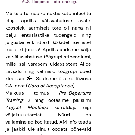
EAÜSi kleepsud. Foto: erakogu
Märtsis toimus kontaktisikute infoõhtu 
ning aprillis välisvahetuse avalik 
koosolek, äärmiselt tore oli näha nii 
palju entusiastlike tudengeid ning 
julgustame kindlasti kõikidel huvilistel 
meile kirjutada! Aprillis andsime välja 
ka välisvahetuse töögrupi stipendiumi, 
mille sai varasem üldassistent Alice 
Liivsalu ning valmisid töögrupi uued 
kleepsud🤩! Saatsime ära ka lõviosa 
CA-dest (
Card of Acceptance
).
Maikuus toimus
 Pre-Departure 
Training
 2 ning ootasime pikisilmi 
August Meeting
u korraldaja riigi 
väljakuulutamist. Nüüd on 
väljaminejad koolitatud, AM info teada 
ja jääbki üle ainult oodata põnevaid 