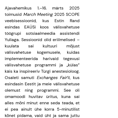
Ajavahemikus 1.–16. märts 2025 
toimusid 
March Meeting
 2025 SCOPE 
veebisessioonid, kus Estin Rand 
esindas EAÜSi koos välisvahetuse 
töögrupi sotsiaalmeedia assistendi 
Yuliaga. Sessioonid olid eriilmelised – 
kuulata sai kultuuri mõjust 
välisvahetuse kogemusele, kuidas 
implementeerida harivaid tegevusi 
välisvahetuse programmi ja „külas” 
käis ka inspireeriv Türgi anestesioloog. 
Osaleti samuti 
Exchanges Fair
’il, kus 
esindasin Eestit ja meie välisvahetuse 
olemust ning programmi. See oli 
omamoodi huvitav üritus, kuna sai 
alles mõni minut enne seda teada, et 
ei pea ainult ühe korra 5-minutilist 
kõnet pidama, vaid üht ja sama juttu 