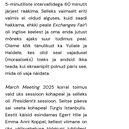
5-minutiliste intervallidega 60 minutit 
järjest rääkima. Selleks vaimselt eriti 
valmis ei oldud alguses, kuid saadi 
hakkama, ehkki peale 
Exchanges Fair
’i 
oli inglise keelest ja oma enda jutust 
mõneks ajaks suur tüdimus peal. 
Oleme kõik tänulikud ka Yuliale ja 
Haidele, kes olid seal vajadusel 
(moraalseks) toeks ja andsid ikka 
teada, kui ekraanipilt polnud päris see, 
mida oli vaja näidata. 
March Meeting
 2025 korral toimus 
vaid üks sessioon kohapeal ja selleks 
oli 
President’s 
sessioon. Seitse päeva 
sai veeta kohapeal Türgis Istanbulis.  
Eestit käisid esindamas Egert Hiie ja 
Emma Anni Koppel, kellest viimane on 
üks välisvahetuse töögrupi juhtidest. 