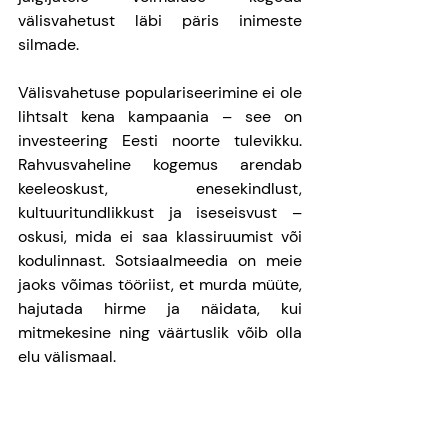
välisvahetust läbi päris inimeste 
silmade.
Välisvahetuse populariseerimine ei ole 
lihtsalt kena kampaania – see on 
investeering Eesti noorte tulevikku. 
Rahvusvaheline kogemus arendab 
keeleoskust, enesekindlust, 
kultuuritundlikkust ja iseseisvust – 
oskusi, mida ei saa klassiruumist või 
kodulinnast. Sotsiaalmeedia on meie 
jaoks võimas tööriist, et murda müüte, 
hajutada hirme ja näidata, kui 
mitmekesine ning väärtuslik võib olla 
elu välismaal.