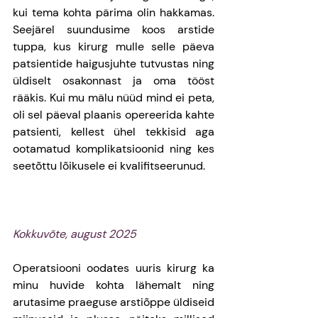
kui tema kohta pärima olin hakkamas. 
Seejärel suundusime koos arstide 
tuppa, kus kirurg mulle selle päeva 
patsientide haigusjuhte tutvustas ning 
üldiselt osakonnast ja oma tööst 
rääkis. Kui mu mälu nüüd mind ei peta, 
oli sel päeval plaanis opereerida kahte 
patsienti, kellest ühel tekkisid aga 
ootamatud komplikatsioonid ning kes 
seetõttu lõikusele ei kvalifitseerunud. 
Kokkuvõte, august 2025
Operatsiooni oodates uuris kirurg ka 
minu huvide kohta lähemalt ning 
arutasime praeguse arstiõppe üldiseid 