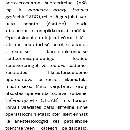
aortokoronaarne šunteerimine (AKŠ, 
ingl k. 
coronary artery bypass 
graft
 ehk CABG), mille käigus juhiti veri 
uute soonte (šuntide) kaudu 
kitsenenud soonepiirkonnast mööda. 
Operatsiooni on üldjuhul võimalik läbi 
viia kas peatatud südamel, kasutades 
spetsiaalse kardiopulmonaalse 
šunteerimisaparaadiga loodud 
kunstvereringet, või töötaval südamel, 
kasutades fiksaatorsüsteeme 
opereeritava piirkonna liikumatuks 
muutmiseks. Minu varjutatav kirurg 
otsustas opereerida töötaval südamel 
(
off-pump
 ehk OPCAB), mis tundus 
kõrvalt vaadates päris ulmeline. Enne 
operatsiooni riietasid steriilselt ennast 
ka anestesioloogid, kes patsiendile 
tsentraalveeni kateetri paigaldasid. 