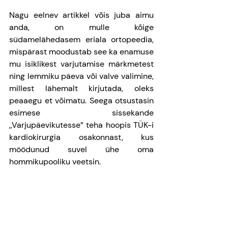
Nagu eelnev artikkel võis juba aimu 
anda, on mulle kõige 
südamelähedasem eriala ortopeedia, 
mispärast moodustab see ka enamuse 
mu isiklikest varjutamise märkmetest 
ning lemmiku päeva või valve valimine, 
millest lähemalt kirjutada, oleks 
peaaegu et võimatu. Seega otsustasin 
esimese sissekande 
,,Varjupäevikutesse” teha hoopis TÜK-i 
kardiokirurgia osakonnast, kus 
möödunud suvel ühe oma 
hommikupooliku veetsin.