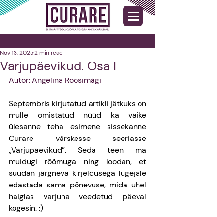
Nov 13, 2025
2 min read
Varjupäevikud. Osa I
Autor: Angelina Roosimägi
Septembris kirjutatud artikli jätkuks on 
mulle omistatud nüüd ka väike 
ülesanne teha esimene sissekanne 
Curare värskesse seeriasse 
,,Varjupäevikud”. Seda teen ma 
muidugi rõõmuga ning loodan, et 
suudan järgneva kirjeldusega lugejale 
edastada sama põnevuse, mida ühel 
haiglas varjuna veedetud päeval 
kogesin. :)