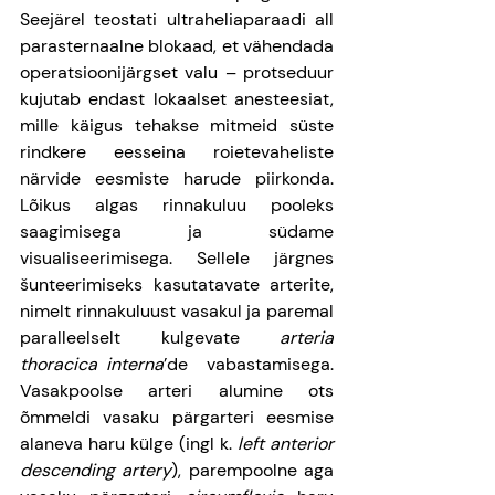
Seejärel teostati ultraheliaparaadi all 
parasternaalne blokaad, et vähendada 
operatsioonijärgset valu – protseduur 
kujutab endast lokaalset anesteesiat, 
mille käigus tehakse mitmeid süste 
rindkere eesseina roietevaheliste 
närvide eesmiste harude piirkonda. 
Lõikus algas rinnakuluu pooleks 
saagimisega ja südame 
visualiseerimisega. Sellele järgnes 
šunteerimiseks kasutatavate arterite, 
nimelt rinnakuluust vasakul ja paremal 
paralleelselt kulgevate 
arteria 
thoracica interna
’de  vabastamisega. 
Vasakpoolse arteri alumine ots 
õmmeldi vasaku pärgarteri eesmise 
alaneva haru külge (ingl k. 
left anterior 
descending artery
), parempoolne aga 