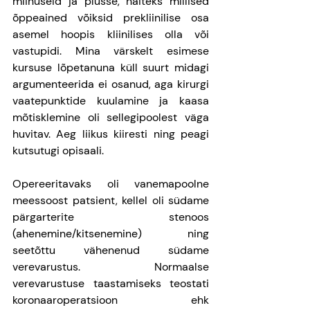
miinuseid ja plusse, näiteks millised 
õppeained võiksid prekliinilise osa 
asemel hoopis kliinilises olla või 
vastupidi. Mina värskelt esimese 
kursuse lõpetanuna küll suurt midagi 
argumenteerida ei osanud, aga kirurgi 
vaatepunktide kuulamine ja kaasa 
mõtisklemine oli sellegipoolest väga 
huvitav. Aeg liikus kiiresti ning peagi 
kutsutugi opisaali.
Opereeritavaks oli vanemapoolne 
meessoost patsient, kellel oli südame 
pärgarterite stenoos 
(ahenemine/kitsenemine) ning 
seetõttu vähenenud südame 
verevarustus. Normaalse 
verevarustuse taastamiseks teostati 
koronaaroperatsioon ehk 