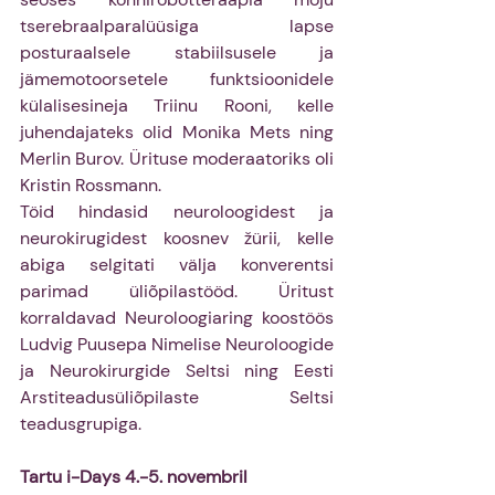
tserebraalparalüüsiga lapse 
posturaalsele stabiilsusele ja 
jämemotoorsetele funktsioonidele 
külalisesineja Triinu Rooni, kelle 
juhendajateks olid Monika Mets ning 
Merlin Burov. Ürituse moderaatoriks oli 
Kristin Rossmann.
Töid hindasid neuroloogidest ja 
neurokirugidest koosnev žürii, kelle 
abiga selgitati välja konverentsi 
parimad üliõpilastööd. Üritust 
korraldavad Neuroloogiaring koostöös 
Ludvig Puusepa Nimelise Neuroloogide 
ja Neurokirurgide Seltsi ning Eesti 
Arstiteadusüliõpilaste Seltsi 
teadusgrupiga.
Tartu i-Days 4.-5. novembril