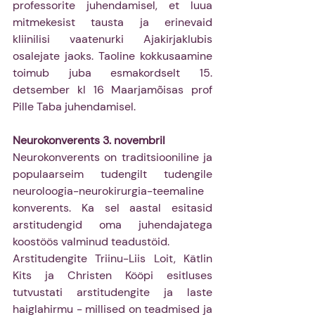
professorite juhendamisel, et luua 
mitmekesist tausta ja erinevaid 
kliinilisi vaatenurki Ajakirjaklubis 
osalejate jaoks. Taoline kokkusaamine 
toimub juba esmakordselt 15. 
detsember kl 16 Maarjamõisas prof 
Pille Taba juhendamisel.
Neurokonverents 3. novembril
Neurokonverents on traditsiooniline ja 
populaarseim tudengilt tudengile 
neuroloogia-neurokirurgia-teemaline 
konverents. Ka sel aastal esitasid 
arstitudengid oma juhendajatega 
koostöös valminud teadustöid. 
Arstitudengite Triinu-Liis Loit, Kätlin 
Kits ja Christen Kööpi esitluses 
tutvustati arstitudengite ja laste 
haiglahirmu - millised on teadmised ja 