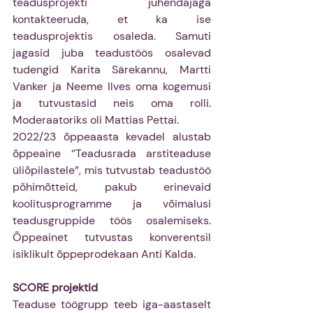
teadusprojekti juhendajaga 
kontakteeruda, et ka ise 
teadusprojektis osaleda. Samuti 
jagasid juba teadustöös osalevad 
tudengid Karita Särekannu, Martti 
Vanker ja Neeme Ilves oma kogemusi 
ja tutvustasid neis oma rolli. 
Moderaatoriks oli Mattias Pettai.
2022/23 õppeaasta kevadel alustab 
õppeaine ‘’Teadusrada arstiteaduse 
üliõpilastele”, mis tutvustab teadustöö 
põhimõtteid, pakub erinevaid 
koolitusprogramme ja võimalusi 
teadusgruppide töös osalemiseks. 
Õppeainet tutvustas konverentsil 
isiklikult õppeprodekaan Anti Kalda.
SCORE projektid
Teaduse töögrupp teeb iga-aastaselt 