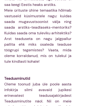
saa keegi Eestis heaks arstiks.
Meie ürituste ühine temaatika hõlmab 
vastuseid küsimustele nagu: kuidas 
saada mugavustsoonist välja ning 
saada arstiks-teadlaseks-mentoriks? 
Kuidas saada oma tuleviku arhitektiks? 
Arst teaduseta on nagu jalgpallur 
pallita ehk miks osaleda teaduse 
töögrupi tegemistes? Vaata, mida 
oleme korraldanud, mis on tulekul ja 
tule kindlasti kohale! 
Teadusminutid 
Oleme toonud juba üle poole aasta 
infokirja silmi avavaid jupikesi 
erinevatest teadusajakirjadest 
Teadusminutite näol. Nii on meie 