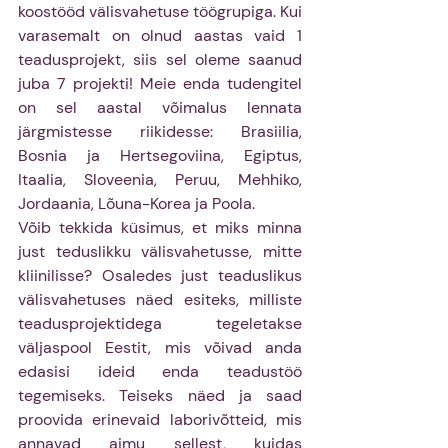
koostööd välisvahetuse töögrupiga. Kui 
varasemalt on olnud aastas vaid 1 
teadusprojekt, siis sel oleme saanud 
juba 7 projekti! Meie enda tudengitel 
on sel aastal võimalus lennata 
järgmistesse riikidesse: Brasiilia, 
Bosnia ja Hertsegoviina, Egiptus, 
Itaalia, Sloveenia, Peruu, Mehhiko, 
Jordaania, Lõuna-Korea ja Poola. 
Võib tekkida küsimus, et miks minna 
just teduslikku välisvahetusse, mitte 
kliinilisse? Osaledes just teaduslikus 
välisvahetuses näed esiteks, milliste 
teadusprojektidega tegeletakse 
väljaspool Eestit, mis võivad anda 
edasisi ideid enda teadustöö 
tegemiseks. Teiseks näed ja saad 
proovida erinevaid laborivõtteid, mis 
annavad aimu sellest, kuidas 