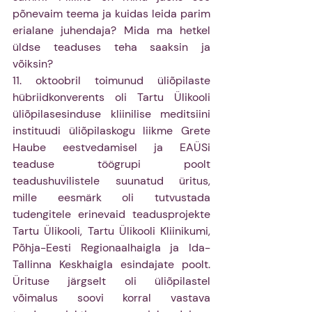
põnevaim teema ja kuidas leida parim 
erialane juhendaja? Mida ma hetkel 
üldse teaduses teha saaksin ja 
võiksin? 
11. oktoobril toimunud üliõpilaste 
hübriidkonverents oli Tartu Ülikooli 
üliõpilasesinduse kliinilise meditsiini 
instituudi üliõpilaskogu liikme Grete 
Haube eestvedamisel ja EAÜSi 
teaduse töögrupi poolt 
teadushuvilistele suunatud üritus, 
mille eesmärk oli tutvustada 
tudengitele erinevaid teadusprojekte 
Tartu Ülikooli, Tartu Ülikooli Kliinikumi, 
Põhja-Eesti Regionaalhaigla ja Ida-
Tallinna Keskhaigla esindajate poolt. 
Ürituse järgselt oli üliõpilastel 
võimalus soovi korral vastava 