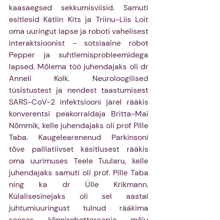
kaasaegsed sekkumisviisid. Samuti 
esitlesid Kätlin Kits ja Triinu-Liis Loit 
oma uuringut lapse ja roboti vahelisest 
interaktsioonist - sotsiaalne robot 
Pepper ja suhtlemisprobleemidega 
lapsed. Mõlema töö juhendajaks oli dr 
Anneli Kolk. Neuroloogilised 
tüsistustest ja nendest taastumisest 
SARS-CoV-2 infektsiooni järel rääkis 
konverentsi peakorraldaja Britta-Mai 
Nõmmik, kelle juhendajaks oli prof Pille 
Taba. Kaugelearenenud Parkinsoni 
tõve palliatiivset käsitlusest rääkis 
oma uurimuses Teele Tuularu, kelle 
juhendajaks samuti oli prof. Pille Taba 
ning ka dr Ülle Krikmann. 
Külalisesinejaks oli sel aastal 
juhtumiuuringust tulnud rääkima 
seoses kõnnirobotteraapia mõju 