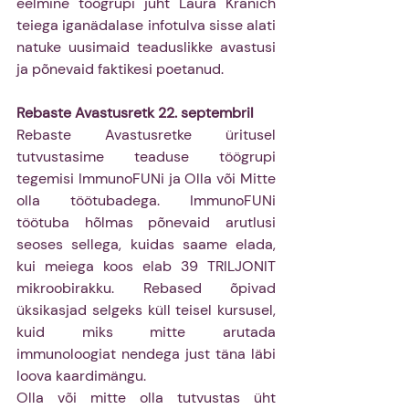
eelmine töögrupi juht Laura Kranich 
teiega iganädalase infotulva sisse alati 
natuke uusimaid teaduslikke avastusi 
ja põnevaid faktikesi poetanud.
Rebaste Avastusretk 22. septembril
Rebaste Avastusretke üritusel 
tutvustasime teaduse töögrupi 
tegemisi ImmunoFUNi ja Olla või Mitte 
olla töötubadega. ImmunoFUNi 
töötuba hõlmas põnevaid arutlusi 
seoses sellega, kuidas saame elada, 
kui meiega koos elab 39 TRILJONIT 
mikroobirakku. Rebased õpivad 
üksikasjad selgeks küll teisel kursusel, 
kuid miks mitte arutada 
immunoloogiat nendega just täna läbi 
loova kaardimängu.
Olla või mitte olla tutvustas üht 