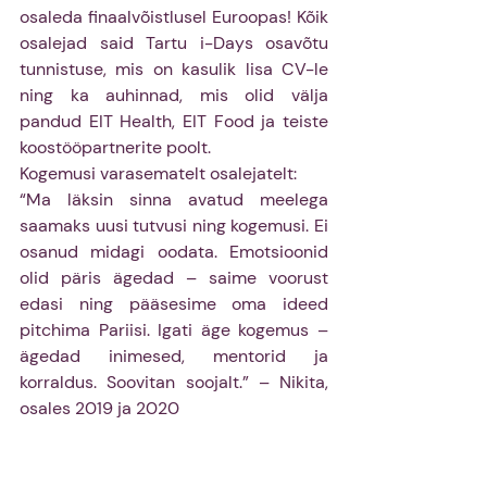
osaleda finaalvõistlusel Euroopas! Kõik 
osalejad said Tartu i-Days osavõtu 
tunnistuse, mis on kasulik lisa CV-le 
ning ka auhinnad, mis olid välja 
pandud EIT Health, EIT Food ja teiste 
koostööpartnerite poolt.
Kogemusi varasematelt osalejatelt:
“Ma läksin sinna avatud meelega 
saamaks uusi tutvusi ning kogemusi. Ei 
osanud midagi oodata. Emotsioonid 
olid päris ägedad – saime voorust 
edasi ning pääsesime oma ideed 
pitchima Pariisi. Igati äge kogemus – 
ägedad inimesed, mentorid ja 
korraldus. Soovitan soojalt.” – Nikita, 
osales 2019 ja 2020