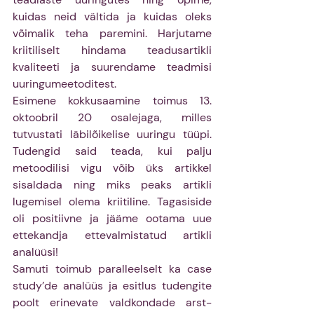
kuidas neid vältida ja kuidas oleks 
võimalik teha paremini. Harjutame 
kriitiliselt hindama teadusartikli 
kvaliteeti ja suurendame teadmisi 
uuringumeetoditest. 
Esimene kokkusaamine toimus 13. 
oktoobril 20 osalejaga, milles 
tutvustati läbilõikelise uuringu tüüpi. 
Tudengid said teada, kui palju 
metoodilisi vigu võib üks artikkel 
sisaldada ning miks peaks artikli 
lugemisel olema kriitiline. Tagasiside 
oli positiivne ja jääme ootama uue 
ettekandja ettevalmistatud artikli 
analüüsi! 
Samuti toimub paralleelselt ka case 
study’de analüüs ja esitlus tudengite 
poolt erinevate valdkondade arst-