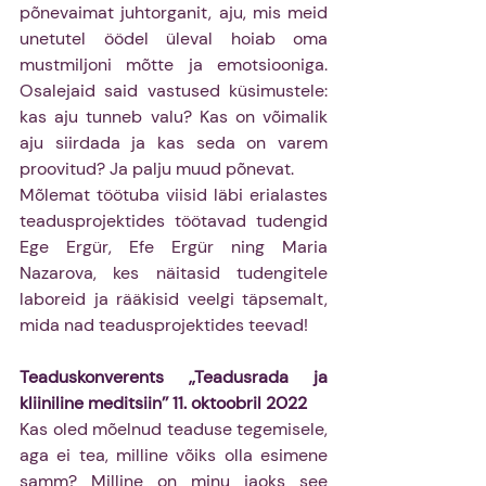
põnevaimat juhtorganit, aju, mis meid 
unetutel öödel üleval hoiab oma 
mustmiljoni mõtte ja emotsiooniga. 
Osalejaid said vastused küsimustele: 
kas aju tunneb valu? Kas on võimalik 
aju siirdada ja kas seda on varem 
proovitud? Ja palju muud põnevat. 
Mõlemat töötuba viisid läbi erialastes 
teadusprojektides töötavad tudengid 
Ege Ergür, Efe Ergür ning Maria 
Nazarova, kes näitasid tudengitele 
laboreid ja rääkisid veelgi täpsemalt, 
mida nad teadusprojektides teevad!
Teaduskonverents ,,Teadusrada ja 
kliiniline meditsiin’’ 11. oktoobril 2022
Kas oled mõelnud teaduse tegemisele, 
aga ei tea, milline võiks olla esimene 
samm? Milline on minu jaoks see 