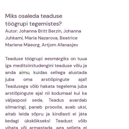
Miks osaleda teaduse 
töögrupi tegemistes? 
Autor: Johanna Britt Berzin, Johanna 
Juhkami, Maria Nazarova, Beatrice 
Marlene Mäeorg, Artjom Afanasjev 
Teaduse töögrupi eesmärgiks on tuua 
iga meditsiinitudengini teaduse võlu ja 
anda aimu, kuidas sellega alustada 
juba oma arstiõpingute ajal! 
Teadusega võib hakata tegelema juba 
arstiõpingute ajal nii kodumaal kui ka 
väljaspool seda. Teadus avardab 
silmaringi, paneb proovile, avab uksi, 
aitab leida sõpru ja kindlasti ei jäta 
kedagi ükskõikseks! Teadust võib 
vihata või armastada, aga selleta ei 