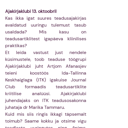
Ajakirjaklubi 13. oktoobril
Kas ikka igat suures teadusajakirjas 
avaldatud uuringu tulemust tasub 
usaldada? Mis kasu on 
teadusartiklitest igapäeva kliinilises 
praktikas? 
Et leida vastust just nendele 
küsimustele, toob teaduse töögrupi 
Ajakirjaklubi juht Artjom Afanasjev 
teieni koostöös Ida-Tallinna 
Keskhaiglaga (ITK) igakuise Journal 
Club formaadis teadusartiklite 
kriitilise analüüsi. Ajakirjaklubi 
juhendajaks on ITK teadusosakonna 
juhataja dr Marika Tammaru.
Kuid mis siis ringis ikkagi täpsemalt 
toimub? Saame kokku ja otsime vigu 
teadlaste uuringutes ning õpime, 