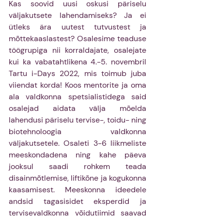
Kas soovid uusi oskusi päriselu 
väljakutsete lahendamiseks? Ja ei 
ütleks ära uutest tutvustest ja 
mõttekaaslastest? Osalesime teaduse 
töögrupiga nii korraldajate, osalejate 
kui ka vabatahtlikena 4.-5. novembril 
Tartu i-Days 2022, mis toimub juba 
viiendat korda! Koos mentorite ja oma 
ala valdkonna spetsialistidega said 
osalejad aidata välja mõelda 
lahendusi päriselu tervise-, toidu- ning 
biotehnoloogia valdkonna 
väljakutsetele. Osaleti 3-6 liikmeliste 
meeskondadena ning kahe päeva 
jooksul saadi rohkem teada 
disainmõtlemise, liftikõne ja kogukonna 
kaasamisest. Meeskonna ideedele 
andsid tagasisidet eksperdid ja 
tervisevaldkonna võidutiimid saavad 