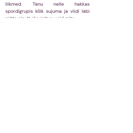
liikmed. Tänu neile hakkas 
spordigrupis kõik sujuma ja viidi läbi 
mitte ainult üks üritus, vaid mitu.
Sellest ajast võib pidada spordigruppi 
ainsaks töögrupiks, mis ei tööta. 
Korraldatud sai võrkpall, korvpall, 
treeningpäev ja siseõhtu. Ürituste 
eneste kohta pole suurt midagi 
rääkida, sest need on üritused nagu 
iga teinegi. Peamine on see, et neid on 
lõbus korraldada ja nalja sai ka.  
Seltsi elu