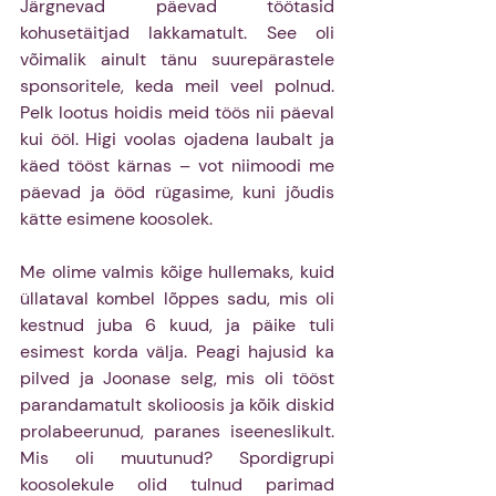
Järgnevad päevad töötasid 
kohusetäitjad lakkamatult. See oli 
võimalik ainult tänu suurepärastele 
sponsoritele, keda meil veel polnud. 
Pelk lootus hoidis meid töös nii päeval 
kui ööl. Higi voolas ojadena laubalt ja 
käed tööst kärnas – vot niimoodi me 
päevad ja ööd rügasime, kuni jõudis 
kätte esimene koosolek.
Me olime valmis kõige hullemaks, kuid 
üllataval kombel lõppes sadu, mis oli 
kestnud juba 6 kuud, ja päike tuli 
esimest korda välja. Peagi hajusid ka 
pilved ja Joonase selg, mis oli tööst 
parandamatult skolioosis ja kõik diskid 
prolabeerunud, paranes iseeneslikult. 
Mis oli muutunud? Spordigrupi 
koosolekule olid tulnud parimad 