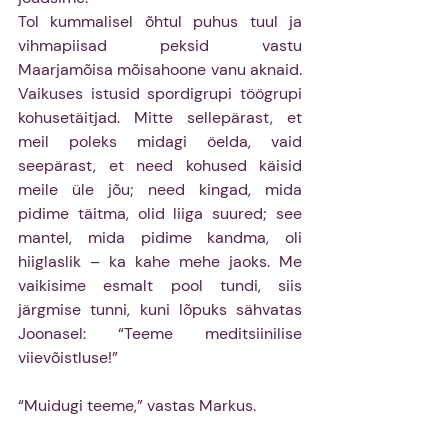
Tol kummalisel õhtul puhus tuul ja 
vihmapiisad peksid vastu 
Maarjamõisa mõisahoone vanu aknaid. 
Vaikuses istusid spordigrupi töögrupi 
kohusetäitjad. Mitte sellepärast, et 
meil poleks midagi öelda, vaid 
seepärast, et need kohused käisid 
meile üle jõu; need kingad, mida 
pidime täitma, olid liiga suured; see 
mantel, mida pidime kandma, oli 
hiiglaslik – ka kahe mehe jaoks. Me 
vaikisime esmalt pool tundi, siis 
järgmise tunni, kuni lõpuks sähvatas 
Joonasel: “Teeme meditsiinilise 
viievõistluse!”
“Muidugi teeme,” vastas Markus.