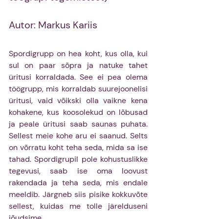
Autor: Markus Kariis 
Spordigrupp on hea koht, kus olla, kui 
sul on paar sõpra ja natuke tahet 
üritusi korraldada. See ei pea olema 
töögrupp, mis korraldab suurejoonelisi 
üritusi, vaid võikski olla vaikne kena 
kohakene, kus koosolekud on lõbusad 
ja peale üritusi saab saunas puhata. 
Sellest meie kohe aru ei saanud. Selts 
on võrratu koht teha seda, mida sa ise 
tahad. Spordigrupil pole kohustuslikke 
tegevusi, saab ise oma loovust 
rakendada ja teha seda, mis endale 
meeldib. Järgneb siis pisike kokkuvõte 
sellest, kuidas me tolle järelduseni 
jõudsime.