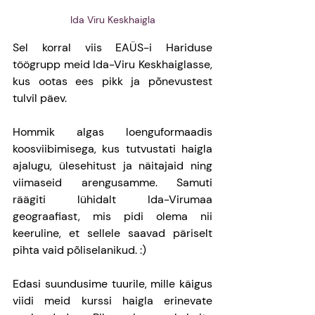
Ida Viru Keskhaigla
Sel korral viis EAÜS-i Hariduse 
töögrupp meid Ida-Viru Keskhaiglasse, 
kus ootas ees pikk ja põnevustest 
tulvil päev. 
Hommik algas loenguformaadis 
koosviibimisega, kus tutvustati haigla 
ajalugu, ülesehitust ja näitajaid ning 
viimaseid arengusamme. Samuti 
räägiti lühidalt Ida-Virumaa 
geograafiast, mis pidi olema nii 
keeruline, et sellele saavad päriselt 
pihta vaid põliselanikud. :)
Edasi suundusime tuurile, mille käigus 
viidi meid kurssi haigla erinevate 