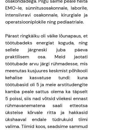
osakondadega. Pilgu saime peale heita 
EMO-le, sünnitusosakonnale, laborile, 
intensiivravi osakonnale, kirurgiale ja 
operatsiooniplokile ning pediaatriale.
Pärast ringkäiku oli väike lõunapaus, et 
töötubadeks energiat koguda, ning 
sellele järgneski juba päeva 
praktilisem osa. Meid jaotati 
töötubade arvu järgi rühmadesse, mis 
meenutas kusjuures keskmist põhikooli 
kehalise kasvatuse tundi: kuna 
töötubasid oli 5 ja meie arstitudengite 
kamba peale sattus olema ka täpselt 
5 poissi, siis nad võtsid viiekesi ennast 
rühmavanematena saali etteotsa 
üksteise kõrvale ritta ja hakkasid 
ükshaaval endale tüdrukuid tiimi 
valima. Tiimid koos, seadsime sammud 