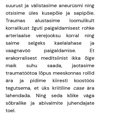
suurust ja välistasime aneurüsmi ning 
otsisime üles kusepõie ja sapipõie. 
Traumas alustasime loomulikult 
korralikust žguti paigaldamisest rohke 
arteriaalse verejooksu korral ning 
saime selgeks kaelalahase ja 
vaagnavöö paigaldamise. Et 
erakorralisest meditsiinist ikka õige 
maik suhu saada, jaotasime 
traumatöötoa lõpus meeskonnas rollid 
ära ja pidime kiiresti koostöös 
tegutsema, et üks kriitiline 
case
 ära 
lahendada. Ning seda kõike väga 
sõbralike ja abivalmite juhendajate 
toel.
Päevale pani võimsa punkti EKG 
ühisloeng, mida juhtis üks tõsiselt 