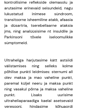
kontrollisime reflekside olemasolu ja 
arutasime erinevaid seisundeid, nagu 
lukustatud inimese sündroom, 
transitoorne isheemiline atakk, afaasia 
ja düsartria, tserebellaarne ataksia 
jms, ning analüüsisime nt insuldile ja 
Parkinsoni tõvele iseloomulikke 
sümptomeid. 
Ultraheliga harjutasime kätt astsiidi 
välistamises ning selleks kolme 
põhilise punkti leidmises: sternumi all 
olev maksa ja mao vaheline punkt, 
paremal küljel neeru ja maksa punkt 
ning vasakul põrna ja maksa vaheline 
punkt. Lisaks uurisime 
ultraheliaparaadiga kaelal asetsevaid 
veresooni, hindasime kõhuaordi 