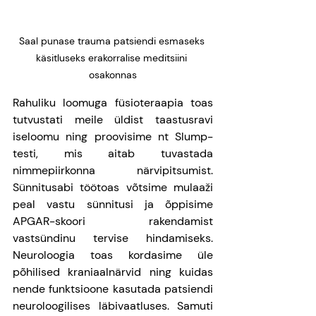
Saal punase trauma patsiendi esmaseks 
käsitluseks erakorralise meditsiini 
osakonnas
Rahuliku loomuga füsioteraapia toas 
tutvustati meile üldist taastusravi 
iseloomu ning proovisime nt Slump-
testi, mis aitab tuvastada 
nimmepiirkonna närvipitsumist. 
Sünnitusabi töötoas võtsime mulaaži 
peal vastu sünnitusi ja õppisime 
APGAR-skoori rakendamist 
vastsündinu tervise hindamiseks. 
Neuroloogia toas kordasime üle 
põhilised kraniaalnärvid ning kuidas 
nende funktsioone kasutada patsiendi 
neuroloogilises läbivaatluses. Samuti 