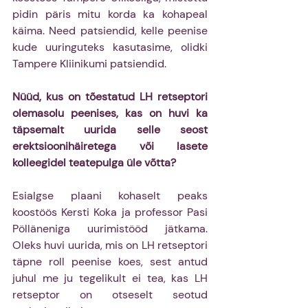
pidin päris mitu korda ka kohapeal 
käima. Need patsiendid, kelle peenise 
kude uuringuteks kasutasime, olidki 
Tampere Kliinikumi patsiendid.
Nüüd, kus on tõestatud LH retseptori 
olemasolu peenises, kas on huvi ka 
täpsemalt uurida selle seost 
erektsioonihäiretega või lasete 
kolleegidel teatepulga üle võtta?
Esialgse plaani kohaselt peaks 
koostöös Kersti Koka ja professor Pasi 
Pölläneniga uurimistööd jätkama. 
Oleks huvi uurida, mis on LH retseptori 
täpne roll peenise koes, sest antud 
juhul me ju tegelikult ei tea, kas LH 
retseptor on otseselt seotud 