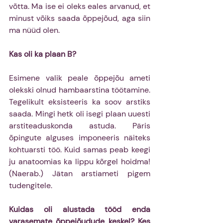
võtta. Ma ise ei oleks eales arvanud, et 
minust võiks saada õppejõud, aga siin 
ma nüüd olen.
Kas oli ka plaan B?
Esimene valik peale õppejõu ameti 
olekski olnud hambaarstina töötamine. 
Tegelikult eksisteeris ka soov arstiks 
saada. Mingi hetk oli isegi plaan uuesti 
arstiteaduskonda astuda. Päris 
õpingute alguses imponeeris näiteks 
kohtuarsti töö. Kuid samas peab keegi 
ju anatoomias ka lippu kõrgel hoidma! 
(Naerab.) Jätan arstiameti pigem 
tudengitele.
Kuidas oli alustada tööd enda 
varasemate õppejõudude keskel? Kes 