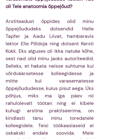
oli Teie anatoomia õppejõud?
Arstiteadust õppides olid minu 
õppejõududeks dotsendid Helle 
Tapfer ja Aadu Liivat, hambaravis 
lektor Elle Põldoja ning dotsent Kersti 
Kokk. Eks alguses oli ikka natuke kõhe, 
sest nad olid minu jaoks autoriteedid. 
Selleks, et hakata neisse suhtuma kui 
võrdväärsetesse kolleegidesse ja 
mitte kui varasematesse 
õppejõududesse, kulus pisut aega. Üks 
põhjus, miks ma iga päev nii 
rahulolevalt töötan ning ei kibele 
kuhugi arstina praktiseerima, on 
kindlasti tänu minu toredatele 
kolleegidele. Teisi töökaaslaseid ei 
oskakski endale soovida. Meie 