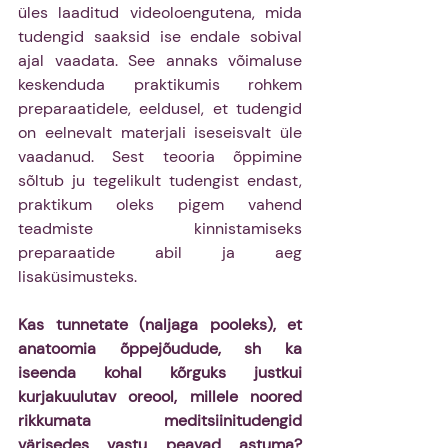
üles laaditud videoloengutena, mida 
tudengid saaksid ise endale sobival 
ajal vaadata. See annaks võimaluse 
keskenduda praktikumis rohkem 
preparaatidele, eeldusel, et tudengid 
on eelnevalt materjali iseseisvalt üle 
vaadanud. Sest teooria õppimine 
sõltub ju tegelikult tudengist endast, 
praktikum oleks pigem vahend 
teadmiste kinnistamiseks 
preparaatide abil ja aeg 
lisaküsimusteks.
Kas tunnetate (naljaga pooleks), et 
anatoomia õppejõudude, sh ka 
iseenda kohal kõrguks justkui 
kurjakuulutav oreool, millele noored 
rikkumata meditsiinitudengid 
värisedes vastu peavad astuma? 