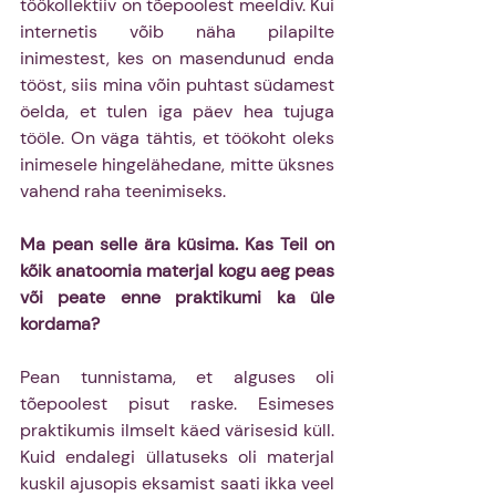
töökollektiiv on tõepoolest meeldiv. Kui 
internetis võib näha pilapilte 
inimestest, kes on masendunud enda 
tööst, siis mina võin puhtast südamest 
öelda, et tulen iga päev hea tujuga 
tööle. On väga tähtis, et töökoht oleks 
inimesele hingelähedane, mitte üksnes 
vahend raha teenimiseks.
Ma pean selle ära küsima. Kas Teil on 
kõik anatoomia materjal kogu aeg peas 
või peate enne praktikumi ka üle 
kordama?
Pean tunnistama, et alguses oli 
tõepoolest pisut raske. Esimeses 
praktikumis ilmselt käed värisesid küll. 
Kuid endalegi üllatuseks oli materjal 
kuskil ajusopis eksamist saati ikka veel 