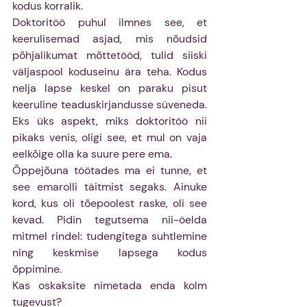
kodus korralik.
Doktoritöö puhul ilmnes see, et 
keerulisemad asjad, mis nõudsid 
põhjalikumat mõttetööd, tulid siiski 
väljaspool koduseinu ära teha. Kodus 
nelja lapse keskel on paraku pisut 
keeruline teaduskirjandusse süveneda. 
Eks üks aspekt, miks doktoritöö nii 
pikaks venis, oligi see, et mul on vaja 
eelkõige olla ka suure pere ema.
Õppejõuna töötades ma ei tunne, et 
see emarolli täitmist segaks. Ainuke 
kord, kus oli tõepoolest raske, oli see 
kevad. Pidin tegutsema nii-öelda 
mitmel rindel: tudengitega suhtlemine 
ning keskmise lapsega kodus 
õppimine.
Kas oskaksite nimetada enda kolm 
tugevust?