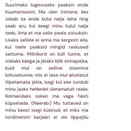
Suurimaks tugevuseks peaksin enda 
huumorisoont. Ma olen inimene, kes 
oskab ka enda kulul nalja teha ning 
saab aru, kui keegi minu kulul nalja 
teeb, ilma et ma selle peale solvuksin. 
Lisaks sellele ei anna ma kergesti alla, 
kui teele peaksid mingid raskused 
sattuma. Mõnikord on küll tunne, et 
viskaks käega ja jätaks kõik sinnapaika, 
kuid mul on selline sisemine 
kohusetunne, mis ei lase mul alustatut 
lõpetamata jätta, isegi kui see tundub 
minu jaoks hetkedel ületamatult raske. 
Kolmandaks oskan ma väga hästi 
küpsetada. (Naerab.) Mu tuttavad on 
minu käest isegi küsinud, et miks ma 
tordimeistri karjääri ei ole õppejõu 
ameti kõrvalt alustanud.