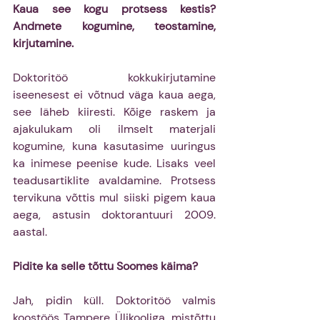
Kaua see kogu protsess kestis? 
Andmete kogumine, teostamine, 
kirjutamine.
Doktoritöö kokkukirjutamine 
iseenesest ei võtnud väga kaua aega, 
see läheb kiiresti. Kõige raskem ja 
ajakulukam oli ilmselt materjali 
kogumine, kuna kasutasime uuringus 
ka inimese peenise kude. Lisaks veel 
teadusartiklite avaldamine. Protsess 
tervikuna võttis mul siiski pigem kaua 
aega, astusin doktorantuuri 2009. 
aastal.
Pidite ka selle tõttu Soomes käima?
Jah, pidin küll. Doktoritöö valmis 
koostöös Tampere Ülikooliga, mistõttu 