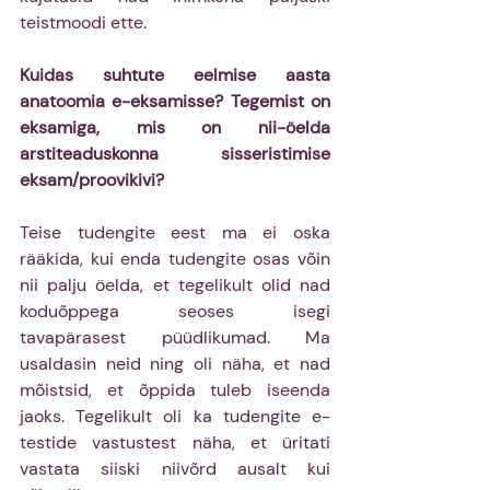
teistmoodi ette.
Kuidas suhtute eelmise aasta 
anatoomia e-eksamisse? Tegemist on 
eksamiga, mis on nii-öelda 
arstiteaduskonna sisseristimise 
eksam/proovikivi?
Teise tudengite eest ma ei oska 
rääkida, kui enda tudengite osas võin 
nii palju öelda, et tegelikult olid nad 
koduõppega seoses isegi 
tavapärasest püüdlikumad. Ma 
usaldasin neid ning oli näha, et nad 
mõistsid, et õppida tuleb iseenda 
jaoks. Tegelikult oli ka tudengite e-
testide vastustest näha, et üritati 
vastata siiski niivõrd ausalt kui 