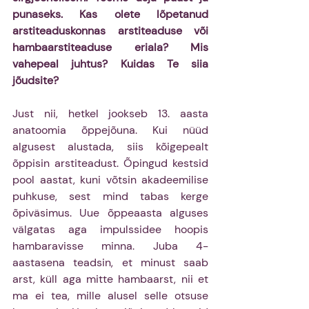
punaseks. Kas olete lõpetanud 
arstiteaduskonnas arstiteaduse või 
hambaarstiteaduse eriala? Mis 
vahepeal juhtus? Kuidas Te siia 
jõudsite?
Just nii, hetkel jookseb 13. aasta 
anatoomia õppejõuna. Kui nüüd 
algusest alustada, siis kõigepealt 
õppisin arstiteadust. Õpingud kestsid 
pool aastat, kuni võtsin akadeemilise 
puhkuse, sest mind tabas kerge 
õpiväsimus. Uue õppeaasta alguses 
välgatas aga impulssidee hoopis 
hambaravisse minna. Juba 4-
aastasena teadsin, et minust saab 
arst, küll aga mitte hambaarst, nii et 
ma ei tea, mille alusel selle otsuse 