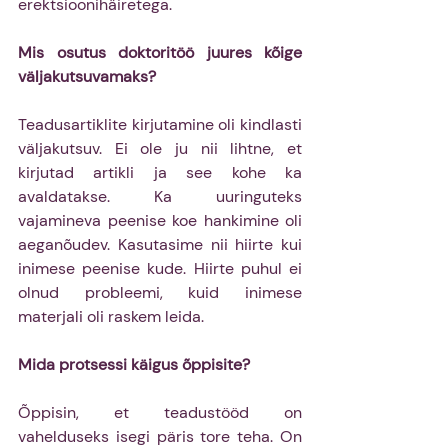
erektsioonihäiretega.
Mis osutus doktoritöö juures kõige 
väljakutsuvamaks?
Teadusartiklite kirjutamine oli kindlasti 
väljakutsuv. Ei ole ju nii lihtne, et 
kirjutad artikli ja see kohe ka 
avaldatakse. Ka uuringuteks 
vajamineva peenise koe hankimine oli 
aeganõudev. Kasutasime nii hiirte kui 
inimese peenise kude. Hiirte puhul ei 
olnud probleemi, kuid inimese 
materjali oli raskem leida.
Mida protsessi käigus õppisite?
Õppisin, et teadustööd on 
vahelduseks isegi päris tore teha. On 