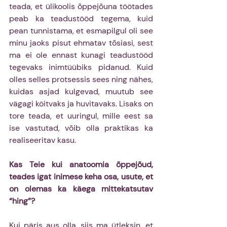
teada, et ülikoolis õppejõuna töötades 
peab ka teadustööd tegema, kuid 
pean tunnistama, et esmapilgul oli see 
minu jaoks pisut ehmatav tõsiasi, sest 
ma ei ole ennast kunagi teadustööd 
tegevaks inimtüübiks pidanud. Kuid 
olles selles protsessis sees ning nähes, 
kuidas asjad kulgevad, muutub see 
vägagi köitvaks ja huvitavaks. Lisaks on 
tore teada, et uuringul, mille eest sa 
ise vastutad, võib olla praktikas ka 
realiseeritav kasu. 
Kas Teie kui anatoomia õppejõud, 
teades igat inimese keha osa, usute, et 
on olemas ka käega mittekatsutav 
“hing”?
Kui päris aus olla, siis ma ütleksin, et 