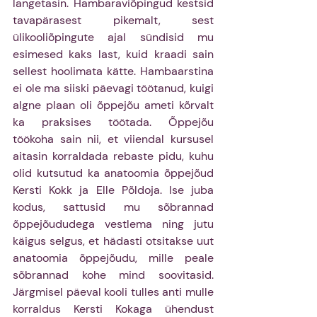
langetasin. Hambaraviõpingud kestsid 
tavapärasest pikemalt, sest 
ülikooliõpingute ajal sündisid mu 
esimesed kaks last, kuid kraadi sain 
sellest hoolimata kätte. Hambaarstina 
ei ole ma siiski päevagi töötanud, kuigi 
algne plaan oli õppejõu ameti kõrvalt 
ka praksises töötada. Õppejõu 
töökoha sain nii, et viiendal kursusel 
aitasin korraldada rebaste pidu, kuhu 
olid kutsutud ka anatoomia õppejõud 
Kersti Kokk ja Elle Põldoja. Ise juba 
kodus, sattusid mu sõbrannad 
õppejõududega vestlema ning jutu 
käigus selgus, et hädasti otsitakse uut 
anatoomia õppejõudu, mille peale 
sõbrannad kohe mind soovitasid. 
Järgmisel päeval kooli tulles anti mulle 
korraldus Kersti Kokaga ühendust 