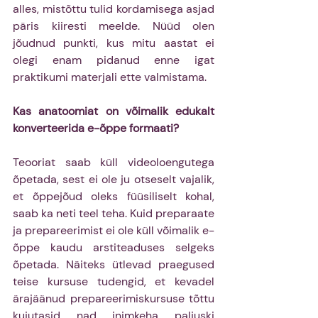
alles, mistõttu tulid kordamisega asjad 
päris kiiresti meelde. Nüüd olen 
jõudnud punkti, kus mitu aastat ei 
olegi enam pidanud enne igat 
praktikumi materjali ette valmistama.
Kas anatoomiat on võimalik edukalt 
konverteerida e-õppe formaati?
Teooriat saab küll videoloengutega 
õpetada, sest ei ole ju otseselt vajalik, 
et õppejõud oleks füüsiliselt kohal, 
saab ka neti teel teha. Kuid preparaate 
ja prepareerimist ei ole küll võimalik e-
õppe kaudu arstiteaduses selgeks 
õpetada. Näiteks ütlevad praegused 
teise kursuse tudengid, et kevadel 
ärajäänud prepareerimiskursuse tõttu 
kujutasid nad inimkeha paljuski 