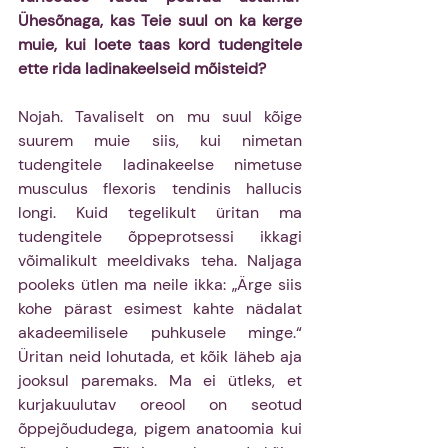
Ühesõnaga, kas Teie suul on ka kerge 
muie, kui loete taas kord tudengitele 
ette rida ladinakeelseid mõisteid?
Nojah. Tavaliselt on mu suul kõige 
suurem muie siis, kui nimetan 
tudengitele ladinakeelse nimetuse 
musculus flexoris tendinis hallucis 
longi. Kuid tegelikult üritan ma 
tudengitele õppeprotsessi ikkagi 
võimalikult meeldivaks teha. Naljaga 
pooleks ütlen ma neile ikka: „Ärge siis 
kohe pärast esimest kahte nädalat 
akadeemilisele puhkusele minge.“ 
Üritan neid lohutada, et kõik läheb aja 
jooksul paremaks. Ma ei ütleks, et 
kurjakuulutav oreool on seotud 
õppejõududega, pigem anatoomia kui 