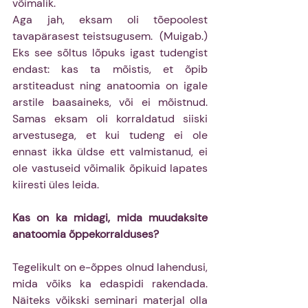
võimalik.
Aga jah, eksam oli tõepoolest 
tavapärasest teistsugusem.  (Muigab.) 
Eks see sõltus lõpuks igast tudengist 
endast: kas ta mõistis, et õpib 
arstiteadust ning anatoomia on igale 
arstile baasaineks, või ei mõistnud. 
Samas eksam oli korraldatud siiski 
arvestusega, et kui tudeng ei ole 
ennast ikka üldse ett valmistanud, ei 
ole vastuseid võimalik õpikuid lapates 
kiiresti üles leida.
Kas on ka midagi, mida muudaksite 
anatoomia õppekorralduses?
Tegelikult on e-õppes olnud lahendusi, 
mida võiks ka edaspidi rakendada. 
Näiteks võikski seminari materjal olla 