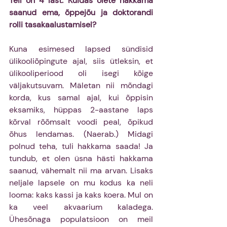
Teil on 4 last. Kuidas olete hakkama 
saanud ema, õppejõu ja doktorandi 
rolli tasakaalustamisel?
Kuna esimesed lapsed sündisid 
ülikooliõpingute ajal, siis ütleksin, et 
ülikooliperiood oli isegi kõige 
väljakutsuvam. Mäletan nii mõndagi 
korda, kus samal ajal, kui õppisin 
eksamiks, hüppas 2-aastane laps 
kõrval rõõmsalt voodi peal, õpikud 
õhus lendamas. (Naerab.) Midagi 
polnud teha, tuli hakkama saada! Ja 
tundub, et olen üsna hästi hakkama 
saanud, vähemalt nii ma arvan. Lisaks 
neljale lapsele on mu kodus ka neli 
looma: kaks kassi ja kaks koera. Mul on 
ka veel akvaarium kaladega. 
Ühesõnaga populatsioon on meil 