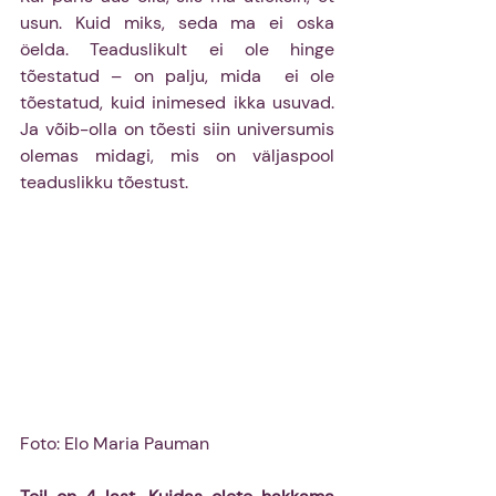
usun. Kuid miks, seda ma ei oska 
öelda. Teaduslikult ei ole hinge 
tõestatud – on palju, mida  ei ole 
tõestatud, kuid inimesed ikka usuvad. 
Ja võib-olla on tõesti siin universumis 
olemas midagi, mis on väljaspool 
teaduslikku tõestust.
F
oto: Elo Maria Pauman 