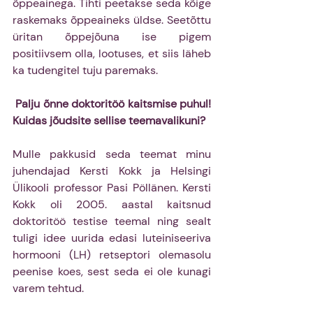
õppeainega. Tihti peetakse seda kõige 
raskemaks õppeaineks üldse. Seetõttu 
üritan õppejõuna ise pigem 
positiivsem olla, lootuses, et siis läheb 
ka tudengitel tuju paremaks.
Palju õnne doktoritöö kaitsmise puhul! 
Kuidas jõudsite sellise teemavalikuni?
Mulle pakkusid seda teemat minu 
juhendajad Kersti Kokk ja Helsingi 
Ülikooli professor Pasi Pöllänen. Kersti 
Kokk oli 2005. aastal kaitsnud 
doktoritöö testise teemal ning sealt 
tuligi idee uurida edasi luteiniseeriva 
hormooni (LH) retseptori olemasolu 
peenise koes, sest seda ei ole kunagi 
varem tehtud.