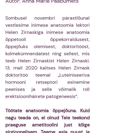
Autor: Anna Marie Paabumets 
Sombusel novembri pärastlõunal 
vestlesime inimese anatoomia lektori 
Helen Zirnaskiga inimese anatoomia 
õppetooli õppekorraldusest, 
õppejõuks olemisest, doktoritööst, 
kolmekümnendatest ning sellest, mis 
teeb Helen Zirnaskist Helen Zirnaski. 
13. mail 2020 kaitses Helen Zirnask 
doktoritöö teemal „Luteiniseeriva 
hormooni retseptori esinemine 
peenises ja selle võimalik roll 
erektsioonihäirete patogeneesis“.
Töötate anatoomia õppejõuna. Kuid 
nagu teada on, ei olnud Teie teekond 
praeguse ametitoolini just kõige 
sirgjoonelisem. Teeme asja puust ja 