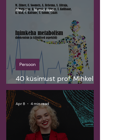
May 25
16 min read
Persoon
40 küsimust prof. Mihkel
Zilmeriga
Apr 8
4 min read