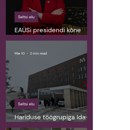
Seltsi elu
EAÜSi presidendi kõne
35nda aastapäeva puhul
Mar 10
2 min read
Seltsi elu
Hariduse töögrupiga Ida-
Viru Keskhaiglas