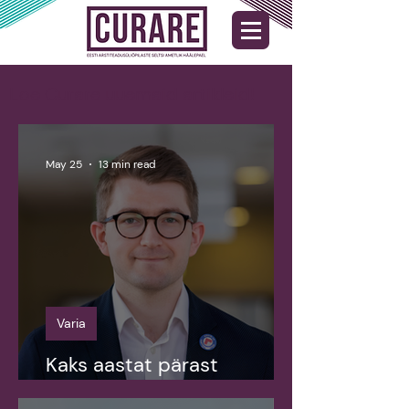
Loe Curare uuemaid artikleid!
May 25
13 min read
Varia
Kaks aastat pärast
lahkumisintervjuud