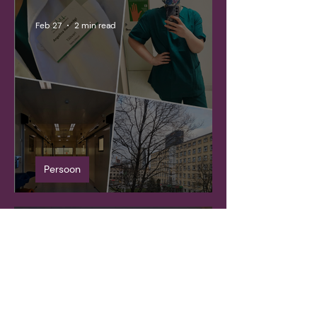
Feb 27
2 min read
Persoon
Varjupäevikud. Osa III
Feb 18
3 min read